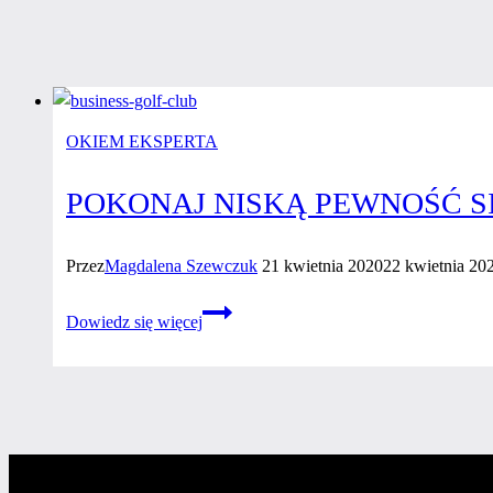
OKIEM EKSPERTA
POKONAJ NISKĄ PEWNOŚĆ SI
Przez
Magdalena Szewczuk
21 kwietnia 2020
22 kwietnia 20
Pokonaj
Dowiedz się więcej
niską
pewność
siebie
i bądź
szczęśliwa!