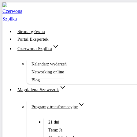
Przejdź
do
treści
Strona główna
Portal Ekspertek
Czerwona Szpilka
Kalendarz wydarzeń
Networking online
Blog
Magdalena Szewczuk
Programy transformacyjne
21 dni
Teraz Ja