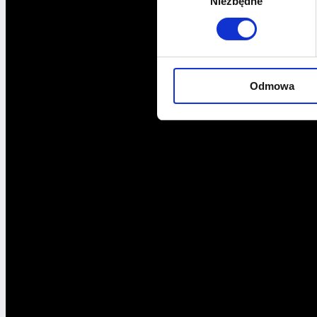
Niezbędne
zgody
Odmowa