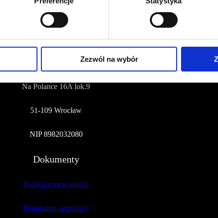
Preferencje
Statystyka
NUMER KONTA DO WPŁAT:
81 1090 2398 0000 0001 0191 1368
Adres
Zezwól na wybór
Z
CZERWONA SZPILKA
Na Polance 16A lok.9
51-109 Wrocław
NIP 8982032080
Dokumenty
Polityka prywatności
Regulamin sprzedaży