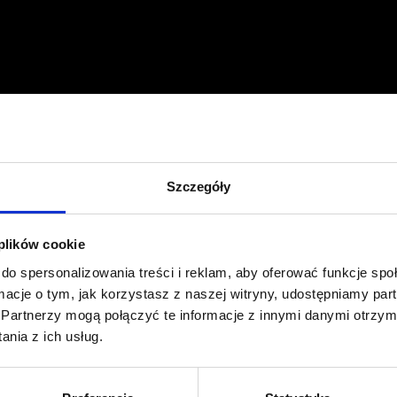
Profil facebook Czerwona
Szpilka
Profil instagram Czerwona
Szpilka
Profil tiktok Czerwona Szpilka
Szczegóły
Profil youtube Czerwona
Szpilka
 plików cookie
Kontakt
do spersonalizowania treści i reklam, aby oferować funkcje sp
ormacje o tym, jak korzystasz z naszej witryny, udostępniamy p
Partnerzy mogą połączyć te informacje z innymi danymi otrzym
kontakt@czerwonaszpilka.pl
nia z ich usług.
+48 577 333 077