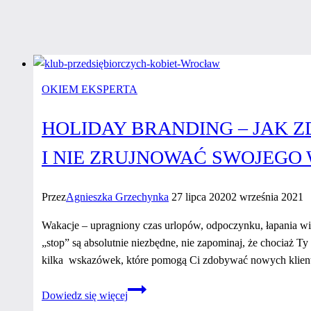
OKIEM EKSPERTA
HOLIDAY BRANDING – JAK
I NIE ZRUJNOWAĆ SWOJEGO
Przez
Agnieszka Grzechynka
27 lipca 2020
2 września 2021
Wakacje – upragniony czas urlopów, odpoczynku, łapania wia
„stop” są absolutnie niezbędne, nie zapominaj, że chociaż T
kilka wskazówek, które pomogą Ci zdobywać nowych klient
Holiday
Dowiedz się więcej
branding