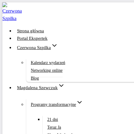
Przejdź
do
treści
Strona główna
Portal Ekspertek
Czerwona Szpilka
Kalendarz wydarzeń
Networking online
Blog
Magdalena Szewczuk
Programy transformacyjne
21 dni
Teraz Ja