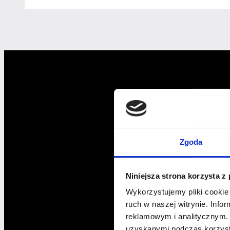
–
jak
zdobywać
nowych
klientów,
odpoczywać
i nie zrujnować
swojego
wizerunku?
Zgoda
Niniejsza strona korzysta z
Wykorzystujemy pliki cookie 
ruch w naszej witrynie. Inf
reklamowym i analitycznym. 
uzyskanymi podczas korzysta