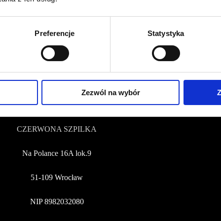
kontakt@czerwonaszpilka.pl
Preferencje
Statystyka
+48 577 333 077
NUMER KONTA DO WPŁAT:
81 1090 2398 0000 0001 0191 1368
Zezwól na wybór
Z
Adres
CZERWONA SZPILKA
Na Polance 16A lok.9
51-109 Wrocław
NIP 8982032080