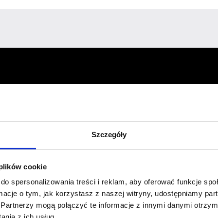
Profil facebook Czerwona
Szpilka
Szczegóły
Profil instagram Czerwona
Szpilka
Profil tiktok Czerwona Szpilka
 plików cookie
Profil youtube Czerwona
Szpilka
do spersonalizowania treści i reklam, aby oferować funkcje sp
ormacje o tym, jak korzystasz z naszej witryny, udostępniamy p
Partnerzy mogą połączyć te informacje z innymi danymi otrzym
Kontakt
nia z ich usług.