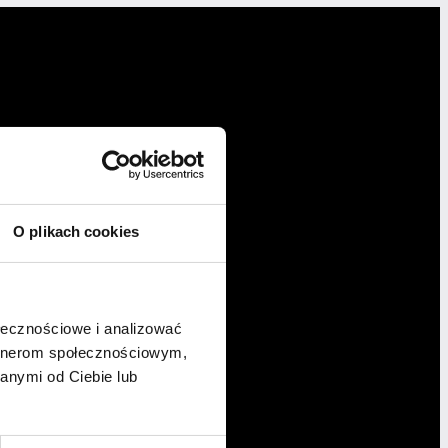
O plikach cookies
ołecznościowe i analizować
artnerom społecznościowym,
anymi od Ciebie lub