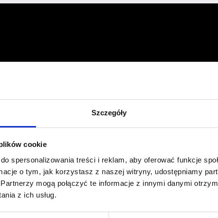
Profil facebook Czerwona
Szpilka
Profil instagram Czerwona
Szpilka
Szczegóły
Profil tiktok Czerwona Szpilka
Profil youtube Czerwona
Szpilka
 plików cookie
do spersonalizowania treści i reklam, aby oferować funkcje sp
Kontakt
ormacje o tym, jak korzystasz z naszej witryny, udostępniamy p
Partnerzy mogą połączyć te informacje z innymi danymi otrzym
kontakt@czerwonaszpilka.pl
nia z ich usług.
+48 577 333 077