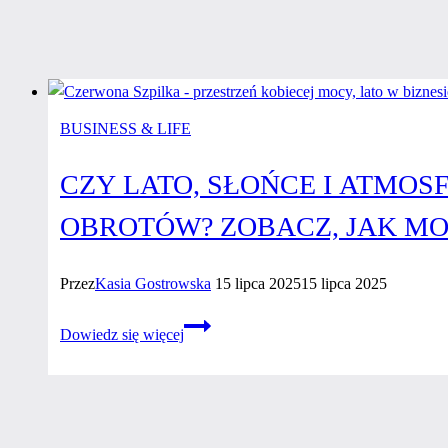
BUSINESS & LIFE
CZY LATO, SŁOŃCE I ATMO
OBROTÓW? ZOBACZ, JAK MOŻ
Przez
Kasia Gostrowska
15 lipca 2025
15 lipca 2025
Czy lato,
Dowiedz się więcej
słońce
i atmosfera
rozprężenia
musi