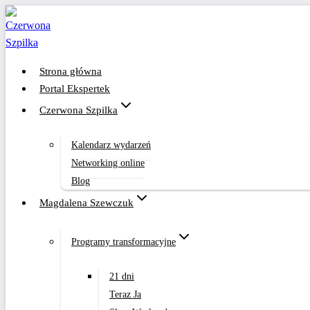
Przejdź
do
treści
Strona główna
Portal Ekspertek
Czerwona Szpilka
Kalendarz wydarzeń
Networking online
Blog
Magdalena Szewczuk
Programy transformacyjne
21 dni
Teraz Ja