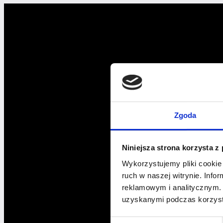
oznaczać
spadek
obrotów?
Zobacz,
jak
można
zdziałać
więcej,
pracując
MNIEJ!
Zgoda
Niniejsza strona korzysta z
Wykorzystujemy pliki cookie 
ruch w naszej witrynie. Inf
reklamowym i analitycznym. 
uzyskanymi podczas korzysta
Wybór