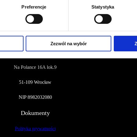
Preferencje
Statystyka
NUMER KONTA DO WPŁAT:
81 1090 2398 0000 0001 0191 1368
Adres
Zezwól na wybór
Z
CZERWONA SZPILKA
Na Polance 16A lok.9
51-109 Wrocław
NIP 8982032080
Dokumenty
Polityka prywatności