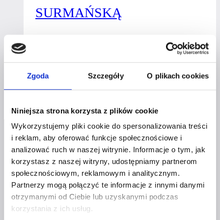
SURMAŃSKĄ
Przez
Kasia Gostrowska
20 marca 2025
14 stycznia
2026
Mentorka,
Zgoda
Szczegóły
O plikach cookies
Dowiedz się więcej
która uczy,
jak
uwolnić
Niniejsza strona korzysta z plików cookie
się
Wykorzystujemy pliki cookie do spersonalizowania treści
od biznesowego
i reklam, aby oferować funkcje społecznościowe i
chaosu
analizować ruch w naszej witrynie. Informacje o tym, jak
–
korzystasz z naszej witryny, udostępniamy partnerom
spotkanie
społecznościowym, reklamowym i analitycznym.
z Eweliną
Partnerzy mogą połączyć te informacje z innymi danymi
Profil facebook Czerwona
Dagiel-
otrzymanymi od Ciebie lub uzyskanymi podczas
Szpilka
Surmańską
korzystania z ich usług.
Profil instagram Czerwona