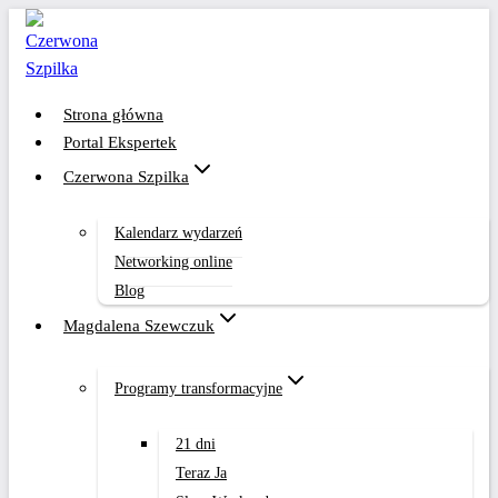
Przejdź
do
treści
Strona główna
Portal Ekspertek
Czerwona Szpilka
Kalendarz wydarzeń
Networking online
Blog
Magdalena Szewczuk
Programy transformacyjne
21 dni
Teraz Ja