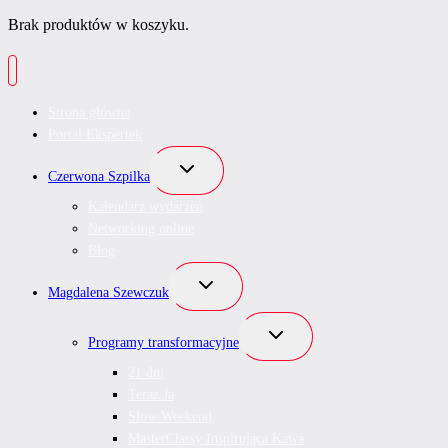
Brak produktów w koszyku.
Strona główna
Portal Ekspertek
Przełącz
Czerwona Szpilka
menu
podrzędne
Kalendarz wydarzeń
Networking online
Blog
Przełącz
Magdalena Szewczuk
menu
podrzędne
Przełącz
Programy transformacyjne
menu
podrzędne
21 dni
Teraz Ja
Slow Weekend
MasterClassy Inspirująca Kawa