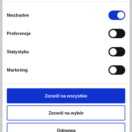
Szpilka
Profil tiktok Czerwona Szpilka
Wybór
Profil youtube Czerwona
Niezbędne
zgody
Szpilka
Preferencje
Kontakt
Statystyka
kontakt@czerwonaszpilka.pl
+48 577 333 077
Marketing
NUMER KONTA DO WPŁAT:
81 1090 2398 0000 0001 0191 1368
Zezwól na wszystkie
Adres
Zezwól na wybór
CZERWONA SZPILKA
Odmowa