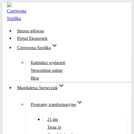
Przejdź
do
treści
Strona główna
Portal Ekspertek
Czerwona Szpilka
Kalendarz wydarzeń
Networking online
Blog
Magdalena Szewczuk
Programy transformacyjne
21 dni
Teraz Ja