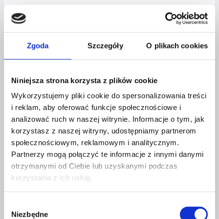
O SWÓJ ROZWÓJ!
Wszystko
Spotkania & Konferencje
Książki & ebooki
Masterclass
Zgoda
Szczegóły
O plikach cookies
Nie znaleziono produktów, których szukasz.
Niniejsza strona korzysta z plików cookie
Wykorzystujemy pliki cookie do spersonalizowania treści
i reklam, aby oferować funkcje społecznościowe i
analizować ruch w naszej witrynie. Informacje o tym, jak
korzystasz z naszej witryny, udostępniamy partnerom
Profil facebook Czerwona
Szpilka
społecznościowym, reklamowym i analitycznym.
Profil instagram Czerwona
Partnerzy mogą połączyć te informacje z innymi danymi
Szpilka
otrzymanymi od Ciebie lub uzyskanymi podczas
Profil tiktok Czerwona Szpilka
korzystania z ich usług.
Profil youtube Czerwona
Szpilka
Wybór
Niezbędne
zgody