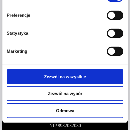
Kontakt
Preferencje
kontakt@czerwonaszpilka.pl
Statystyka
+48 577 333 077
NUMER KONTA DO WPŁAT:
Marketing
81 1090 2398 0000 0001 0191 1368
Adres
Zezwól na wszystkie
CZERWONA SZPILKA
Zezwól na wybór
Na Polance 16A lok.9
Odmowa
51-109 Wrocław
NIP 8982032080