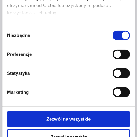
otrzymanymi od Ciebie lub uzyskanymi podczas
korzystania z ich usług.
Profil facebook Czerwona
Szpilka
Wybór
Profil instagram Czerwona
Niezbędne
zgody
Szpilka
Profil tiktok Czerwona Szpilka
Profil youtube Czerwona
Preferencje
Szpilka
Statystyka
Kontakt
Marketing
kontakt@czerwonaszpilka.pl
+48 577 333 077
Zezwól na wszystkie
NUMER KONTA DO WPŁAT:
81 1090 2398 0000 0001 0191 1368
Zezwól na wybór