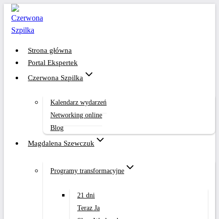
Przejdź
do
treści
Strona główna
Portal Ekspertek
Czerwona Szpilka
Kalendarz wydarzeń
Networking online
Blog
Magdalena Szewczuk
Programy transformacyjne
21 dni
Teraz Ja