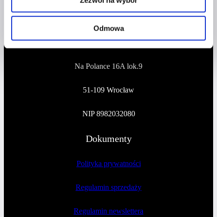
Adres
Odmowa
CZERWONA SZPILKA
Na Polance 16A lok.9
51-109 Wrocław
NIP 8982032080
Dokumenty
Polityka prywatności
Regulamin sprzedaży
Regulamin newslettera