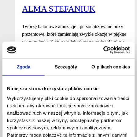
ALMA STEFANIUK
Tworzę balonowe aranżacje i personalizowane boxy
prezentowe, które zamieniają zwykłe okazje w piękne
wspomnienia. Każdy projekt dopracowuję od koloru
wstążki po ostatni balon, bo wierzę, że detale niosą
emocje. Jako mama kilkorga szkrabów dobrze znam
magię dziecięcej (i nie tylko) radości i tą magią dzielę
Zgoda
Szczegóły
O plikach cookies
się z moimi klientami przy każdej realizacji.
Alma
Dowiedz się więcej
Niniejsza strona korzysta z plików cookie
Stefaniuk
Wykorzystujemy pliki cookie do spersonalizowania treści
i reklam, aby oferować funkcje społecznościowe i
analizować ruch w naszej witrynie. Informacje o tym, jak
korzystasz z naszej witryny, udostępniamy partnerom
społecznościowym, reklamowym i analitycznym.
Partnerzy mogą połączyć te informacje z innymi danymi