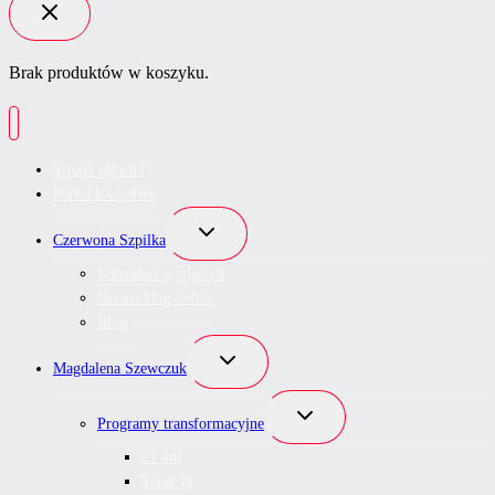
Brak produktów w koszyku.
Strona główna
Portal Ekspertek
Przełącz
Czerwona Szpilka
menu
podrzędne
Kalendarz wydarzeń
Networking online
Blog
Przełącz
Magdalena Szewczuk
menu
podrzędne
Przełącz
Programy transformacyjne
menu
podrzędne
21 dni
Teraz Ja