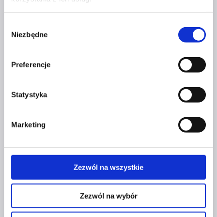
Szpilka
Profil instagram Czerwona
Szpilka
Wybór
Profil tiktok Czerwona Szpilka
Niezbędne
zgody
Profil youtube Czerwona
Szpilka
Preferencje
Kontakt
Statystyka
kontakt@czerwonaszpilka.pl
Marketing
+48 577 333 077
NUMER KONTA DO WPŁAT:
81 1090 2398 0000 0001 0191 1368
Zezwól na wszystkie
Adres
Zezwól na wybór
CZERWONA SZPILKA