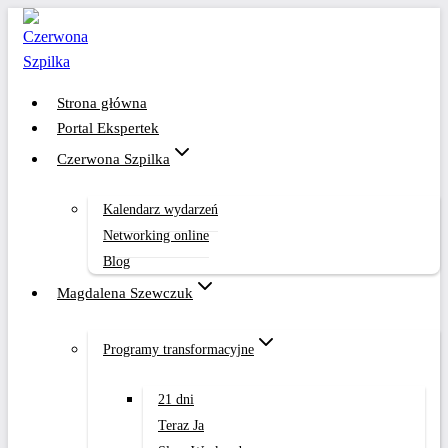
Przejdź
do
treści
Strona główna
Portal Ekspertek
Czerwona Szpilka
Kalendarz wydarzeń
Networking online
Blog
Magdalena Szewczuk
Programy transformacyjne
21 dni
Teraz Ja