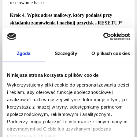
resetowanie hasła.
Krok 4. Wpisz adres mailowy, który podałaś przy
składaniu zamówienia i naciśnij przycisk „RESETUJ”
Na podany mail otrzymasz wiadomość z linkiem. Kliknij
w łącze i przejdź do ekranu, na którym na nowo ustalisz
swoje hasło do Szpilkowej Strefy Wiedzy. Sprawdź folder
Zgoda
Szczegóły
O plikach cookies
SPAM. Jeśli nadal nie otrzymasz hasła,
skontaktuj się z nami
tutaj.
Niniejsza strona korzysta z plików cookie
Wykorzystujemy pliki cookie do spersonalizowania treści
i reklam, aby oferować funkcje społecznościowe i
analizować ruch w naszej witrynie. Informacje o tym, jak
korzystasz z naszej witryny, udostępniamy partnerom
społecznościowym, reklamowym i analitycznym.
Partnerzy mogą połączyć te informacje z innymi danymi
otrzymanymi od Ciebie lub uzyskanymi podczas
Profil facebook Czerwona
korzystania z ich usług.