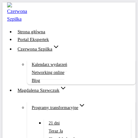
Przejdź
do
treści
Strona główna
Portal Ekspertek
Czerwona Szpilka
Kalendarz wydarzeń
Networking online
Blog
Magdalena Szewczuk
Programy transformacyjne
21 dni
Teraz Ja