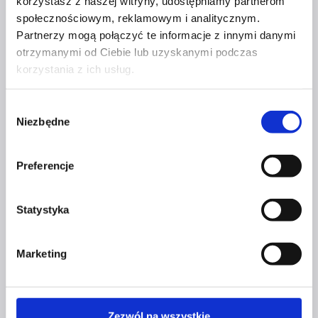
korzystasz z naszej witryny, udostępniamy partnerom
społecznościowym, reklamowym i analitycznym.
+48 577 333 077
Partnerzy mogą połączyć te informacje z innymi danymi
otrzymanymi od Ciebie lub uzyskanymi podczas
NUMER KONTA DO WPŁAT:
81 1090 2398 0000 0001 0191 1368
korzystania z ich usług.
Adres
Wybór
Niezbędne
zgody
CZERWONA SZPILKA
Preferencje
Na Polance 16A lok.9
Statystyka
51-109 Wrocław
NIP 8982032080
Marketing
Dokumenty
Zezwól na wszystkie