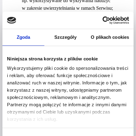
np. wykorzystywane do wykrywania nadużyć
w zakresie uwierzytelniania w ramach Serwisu;
wydajnościowe pliki cookies, umożliwiające zbieranie
informacji o sposobie korzystania ze stron
internetowych Serwisu;
Zgoda
Szczegóły
O plikach cookies
funkcjonalne pliki cookies, umożliwiające
zapamiętanie wybranych przez Użytkownika
ustawień i personalizację interfejsu Użytkownika,
Niniejsza strona korzysta z plików cookie
np. w zakresie wybranego języka lub regionu,
Wykorzystujemy pliki cookie do spersonalizowania treści
z którego pochodzi Użytkownik, rozmiaru czcionki,
i reklam, aby oferować funkcje społecznościowe i
wyglądu strony internetowej itp.;
analizować ruch w naszej witrynie. Informacje o tym, jak
reklamowe pliki cookies, umożliwiające dostarczanie
korzystasz z naszej witryny, udostępniamy partnerom
Użytkownikom treści reklamowych bardziej
społecznościowym, reklamowym i analitycznym.
dostosowanych do ich zainteresowań.
Partnerzy mogą połączyć te informacje z innymi danymi
W wielu przypadkach oprogramowanie służące
otrzymanymi od Ciebie lub uzyskanymi podczas
korzystania z ich usług.
do przeglądania stron internetowych (przeglądarka
internetowa) domyślnie dopuszcza przechowywanie plików
cookies w urządzeniu końcowym Użytkownika.
Wybór