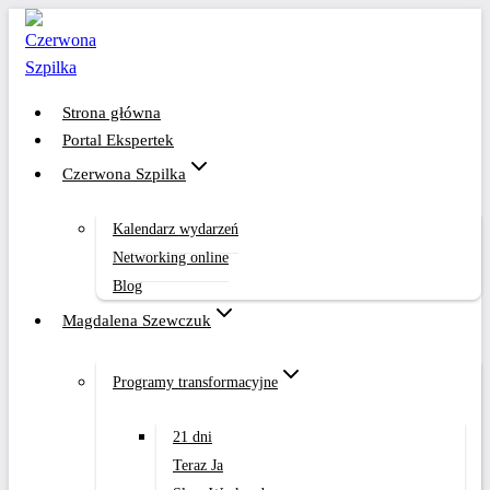
Przejdź
do
treści
Strona główna
Portal Ekspertek
Czerwona Szpilka
Kalendarz wydarzeń
Networking online
Blog
Magdalena Szewczuk
Programy transformacyjne
21 dni
Teraz Ja