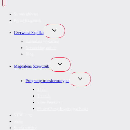
Strona główna
Portal Ekspertek
Przełącz
Czerwona Szpilka
menu
podrzędne
Kalendarz wydarzeń
Networking online
Blog
Przełącz
Magdalena Szewczuk
menu
podrzędne
Przełącz
Programy transformacyjne
menu
podrzędne
21 dni
Teraz Ja
Slow Weekend
MasterClassy Inspirująca Kawa
VIBEletter
Sklep
Strefa wiedzy