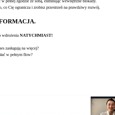
ć w pełnej zgodzie ze sobą, eliminując wewnętrzne blokady.
o, co Cię ogranicza i zrobisz przestrzeń na prawdziwy rozwój.
SFORMACJA.
o wdrożenia
NATYCHMIAST!
znes zasługują na więcej?
ałać w pełnym flow?