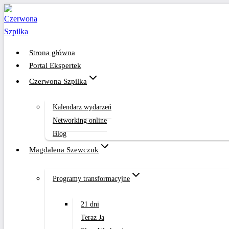
Przejdź
do
treści
Strona główna
Portal Ekspertek
Czerwona Szpilka
Kalendarz wydarzeń
Networking online
Blog
Magdalena Szewczuk
Programy transformacyjne
21 dni
Teraz Ja