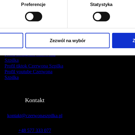
Preferencje
Statystyka
Zezwól na wybór
Z
Profil facebook Czerwona
Szpilka
Profil instagram Czerwona
Szpilka
Profil tiktok Czerwona Szpilka
Profil youtube Czerwona
Szpilka
Kontakt
kontakt@czerwonaszpilka.pl
+48 577 333 077