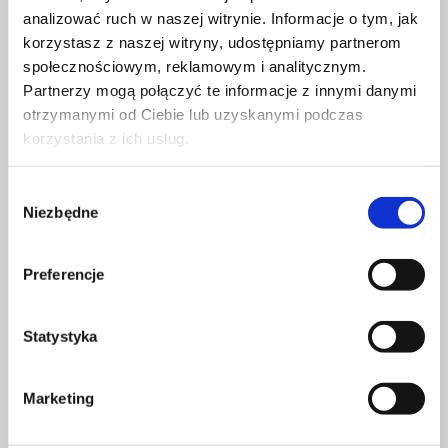
Kontakt
analizować ruch w naszej witrynie. Informacje o tym, jak
korzystasz z naszej witryny, udostępniamy partnerom
kontakt@czerwonaszpilka.pl
społecznościowym, reklamowym i analitycznym.
Partnerzy mogą połączyć te informacje z innymi danymi
+48 577 333 077
otrzymanymi od Ciebie lub uzyskanymi podczas
korzystania z ich usług.
NUMER KONTA DO WPŁAT:
81 1090 2398 0000 0001 0191 1368
Wybór
Niezbędne
zgody
Adres
Preferencje
CZERWONA SZPILKA
Na Polance 16A lok.9
Statystyka
51-109 Wrocław
Marketing
NIP 8982032080