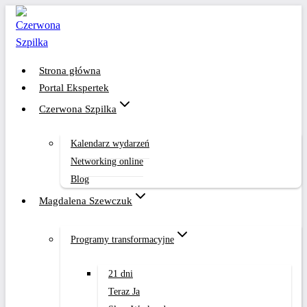
Przejdź
do
treści
Strona główna
Portal Ekspertek
Czerwona Szpilka
Kalendarz wydarzeń
Networking online
Blog
Magdalena Szewczuk
Programy transformacyjne
21 dni
Teraz Ja