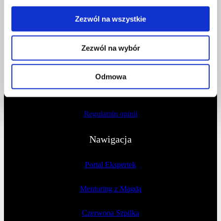
Dokumenty
Zezwól na wszystkie
Polityka prywatności
Zezwól na wybór
Regulamin sprzedaży
Odmowa
Regulamin newslettera
Regulamin opinii
Nawigacja
Portal Ekspertek
Mentoring z Magdą
Czerwona Szpilka