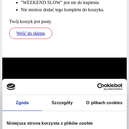
"WEEKEND SLOW" jest nie do kupienia
Nie możesz dodać tego kompletu do koszyka.
Twój koszyk jest pusty.
Wróć do sklepu
Profil facebook Czerwona
Zgoda
Szczegóły
O plikach cookies
Szpilka
Profil instagram Czerwona
Szpilka
Profil tiktok Czerwona Szpilka
Niniejsza strona korzysta z plików cookie
Profil youtube Czerwona