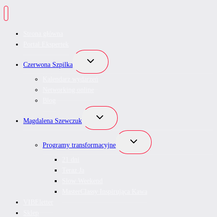
Strona główna
Portal Ekspertek
Przełącz
Czerwona Szpilka
menu
podrzędne
Kalendarz wydarzeń
Networking online
Blog
Przełącz
Magdalena Szewczuk
menu
podrzędne
Przełącz
Programy transformacyjne
menu
podrzędne
21 dni
Teraz Ja
Slow Weekend
MasterClassy Inspirująca Kawa
VIBEletter
Sklep