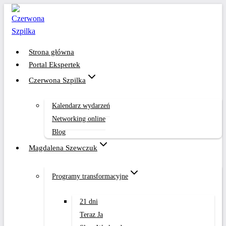
Przejdź
do
treści
Strona główna
Portal Ekspertek
Czerwona Szpilka
Kalendarz wydarzeń
Networking online
Blog
Magdalena Szewczuk
Programy transformacyjne
21 dni
Teraz Ja