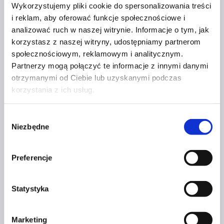
Wykorzystujemy pliki cookie do spersonalizowania treści
Szpilka
i reklam, aby oferować funkcje społecznościowe i
analizować ruch w naszej witrynie. Informacje o tym, jak
korzystasz z naszej witryny, udostępniamy partnerom
Kontakt
społecznościowym, reklamowym i analitycznym.
Partnerzy mogą połączyć te informacje z innymi danymi
kontakt@czerwonaszpilka.pl
otrzymanymi od Ciebie lub uzyskanymi podczas
korzystania z ich usług.
+48 577 333 077
Wybór
NUMER KONTA DO WPŁAT:
Niezbędne
zgody
81 1090 2398 0000 0001 0191 1368
Adres
Preferencje
CZERWONA SZPILKA
Statystyka
Na Polance 16A lok.9
Marketing