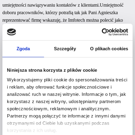
umiejętności nawiązywaniu kontaktów z klientami.Umiejętność
doboru pracowników, którzy potrafią tak jak Pani Agnieszka
reprezentować firmę wskazuję, że Imfotech można polecić jako
spr...
czytaj całość
Zgoda
Szczegóły
O plikach cookies
Niniejsza strona korzysta z plików cookie
Mateusz
Wykorzystujemy pliki cookie do spersonalizowania treści
Pani Agnieszka bardzo mi pomogła na początku mojej działalności.
i reklam, aby oferować funkcje społecznościowe i
Potrzebowałem niezawodnego sprzetu biurowego w dosyć krótkim
analizować ruch w naszej witrynie. Informacje o tym, jak
czasie. Do tego niezawodna praca serwisu i super kontakt. Gorąco
korzystasz z naszej witryny, udostępniamy partnerom
społecznościowym, reklamowym i analitycznym.
polecam do współpracy.
Partnerzy mogą połączyć te informacje z innymi danymi
otrzymanymi od Ciebie lub uzyskanymi podczas
korzystania z ich usług.