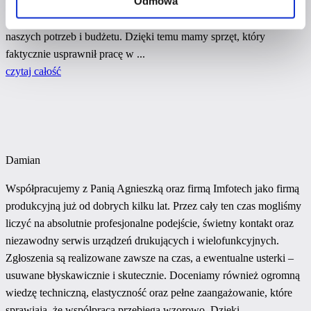
Odmowa
rzetelne doradztwo. Wszystko zostało jasno wyjaśnione, bez
„sprzedażowego nacisku”, za to z realnym dopasowaniem do
naszych potrzeb i budżetu. Dzięki temu mamy sprzęt, który
faktycznie usprawnił pracę w ...
czytaj całość
Damian
Współpracujemy z Panią Agnieszką oraz firmą Imfotech jako firmą
produkcyjną już od dobrych kilku lat. Przez cały ten czas mogliśmy
liczyć na absolutnie profesjonalne podejście, świetny kontakt oraz
niezawodny serwis urządzeń drukujących i wielofunkcyjnych.
Zgłoszenia są realizowane zawsze na czas, a ewentualne usterki –
usuwane błyskawicznie i skutecznie. Doceniamy również ogromną
wiedzę techniczną, elastyczność oraz pełne zaangażowanie, które
sprawiają, że współpraca przebiega wzorowo. Dzięki...