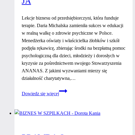
JA
Lekcje biznesu od przedsiębiorczyni, która funduje
terapie. Daria Michalska zamieniła sukces w edukacji
w realną walkę o zdrowie psychiczne w Polsce.
Menedżerka oświaty i właścicielka żłobków i szkół
podjęła rękawicę, zbierając środki na bezpłatną pomoc
psychologiczną dla dzieci, młodzieży i dorosłych w
kryzysie za pośrednictwem swojego Stowarzyszenia
ANANAS. Z jakimi wyzwaniami mierzy się
działalność charytatywna,…
Nikt
Dowiedz się więcej
nie
chciał
tego
robić,
więc