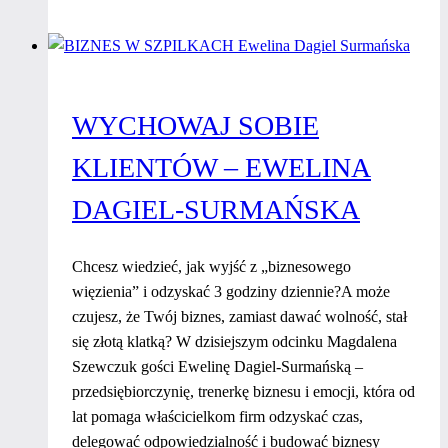
w
biznesie
–
Gosia
WYCHOWAJ SOBIE
Wojciulewicz
KLIENTÓW – EWELINA
DAGIEL-SURMAŃSKA
Chcesz wiedzieć, jak wyjść z „biznesowego
więzienia” i odzyskać 3 godziny dziennie?A może
czujesz, że Twój biznes, zamiast dawać wolność, stał
się złotą klatką? W dzisiejszym odcinku Magdalena
Szewczuk gości Ewelinę Dagiel-Surmańską –
przedsiębiorczynię, trenerkę biznesu i emocji, która od
lat pomaga właścicielkom firm odzyskać czas,
delegować odpowiedzialność i budować biznesy