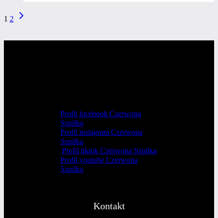
które
Następna
NAWIGACJA
1
2
tracisz
strona
STRONY
Profil facebook Czerwona
Szpilka
Profil instagram Czerwona
Szpilka
Profil tiktok Czerwona Szpilka
Profil youtube Czerwona
Szpilka
Kontakt