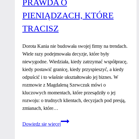
PRAWDA O
zrobiłam
ja
PIENIĄDZACH, KTÓRE
TRACISZ
Dorota Kania nie budowała swojej firmy na trendach.
Wiele razy podejmowała decyzje, które były
niewygodne. Wiedziała, kiedy zatrzymać współpracę,
kiedy postawić granicę, kiedy przyspieszyć, a kiedy
odpuścić i to właśnie ukształtowało jej biznes. W
rozmowie z Magdaleną Szewczuk mówi o
kluczowych momentach, które przesądziły o jej
rozwoju: o trudnych klientach, decyzjach pod presją,
zmianach, które…
Prawda
Dowiedz się więcej
o
pieniądzach,