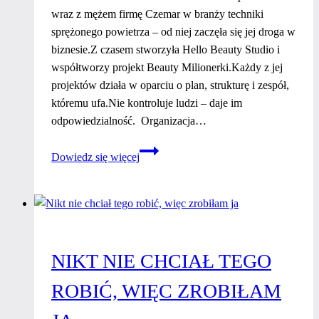
wraz z mężem firmę Czemar w branży techniki
sprężonego powietrza – od niej zaczęła się jej droga w
biznesie.Z czasem stworzyła Hello Beauty Studio i
współtworzy projekt Beauty Milionerki.Każdy z jej
projektów działa w oparciu o plan, strukturę i zespół,
któremu ufa.Nie kontroluje ludzi – daje im
odpowiedzialność. Organizacja…
Kilka
Dowiedz się więcej
żyć
w
jednym
–
jak
NIKT NIE CHCIAŁ TEGO
to
możliwe?
ROBIĆ, WIĘC ZROBIŁAM