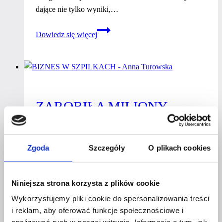
dające nie tylko wyniki,…
Wychowaj
Dowiedz się więcej
sobie
klientów
–
Ewelina
Dagiel-
ZAROBIŁA MILIONY,
Surmańska
MIMO ŻE 11 RAZY
ZMIENIŁA ZAWÓD!
Zgoda
Szczegóły
O plikach cookies
Anna Turowska prowadzi kilka firm, ale w tym, co
Niniejsza strona korzysta z plików cookie
mówi, nie ma nic z autopromocji.To rozmowa o
Wykorzystujemy pliki cookie do spersonalizowania treści
odpowiedzialności, decyzjach i granicach, które
i reklam, aby oferować funkcje społecznościowe i
pozwalają rozwijać biznes bez utraty sensu. O