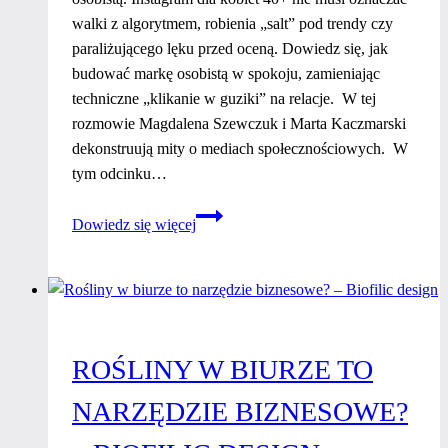
walki z algorytmem, robienia „salt” pod trendy czy
paraliżującego lęku przed oceną. Dowiedz się, jak
budować markę osobistą w spokoju, zamieniając
techniczne „klikanie w guziki” na relacje. W tej
rozmowie Magdalena Szewczuk i Marta Kaczmarski
dekonstruują mity o mediach społecznościowych. W
tym odcinku…
Instagram
Dowiedz się więcej
dla
Kobiet
40+.
Jak
budować
ROŚLINY W BIURZE TO
markę
na
NARZĘDZIE BIZNESOWE?
IG
w