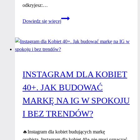
odkryjesz:…
Jak
Dowiedz się więcej
tłumione
emocje
niszczą
organizm
–
totalna
INSTAGRAM DLA KOBIET
biologia
40+. JAK BUDOWAĆ
MARKĘ NA IG W SPOKOJU
I BEZ TRENDÓW?
🔥Instagram dla kobiet budujących markę
osobistą. Instagram dla kobiet 40+ nie musi oznaczać