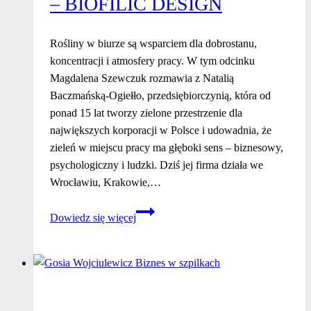
– BIOFILIC DESIGN
spokoju
i
Rośliny w biurze są wsparciem dla dobrostanu,
bez
koncentracji i atmosfery pracy. W tym odcinku
trendów?
Magdalena Szewczuk rozmawia z Natalią
Baczmańską-Ogiełło, przedsiębiorczynią, która od
ponad 15 lat tworzy zielone przestrzenie dla
największych korporacji w Polsce i udowadnia, że
zieleń w miejscu pracy ma głęboki sens – biznesowy,
psychologiczny i ludzki. Dziś jej firma działa we
Wrocławiu, Krakowie,…
Rośliny
Dowiedz się więcej
w
biurze
to
narzędzie
biznesowe?