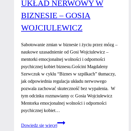
UKŁAD NERWOWY W
–
Biofilic
BIZNESIE – GOSIA
design
WOJCIULEWICZ
Sabotowanie zmian w biznesie i życiu przez mózg –
naukowe uzasadnienie od Gosi Wojciulewicz –
mentorki emocjonalnej wolności i odporności
psychicznej kobiet biznesu.Gościni Magdaleny
Szewczuk w cyklu “Biznes w szpilkach” tłumaczy,
jak odpowiednia regulacja układu nerwowego
pozwala zachować skuteczność bez wypalenia. W
tym odcinku rozmawiamy o: Gosia Wojciulewicz
Mentorka emocjonalnej wolności i odporności
psychicznej kobiet…
Układ
Dowiedz się więcej
nerwowy