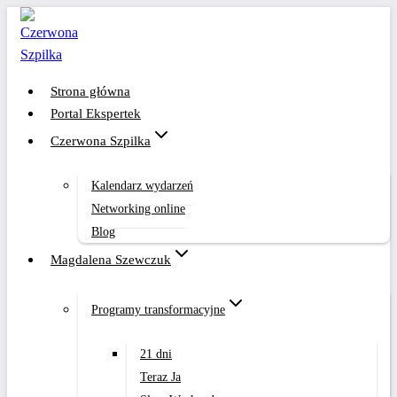
Przejdź
do
treści
Strona główna
Portal Ekspertek
Czerwona Szpilka
Kalendarz wydarzeń
Networking online
Blog
Magdalena Szewczuk
Programy transformacyjne
21 dni
Teraz Ja