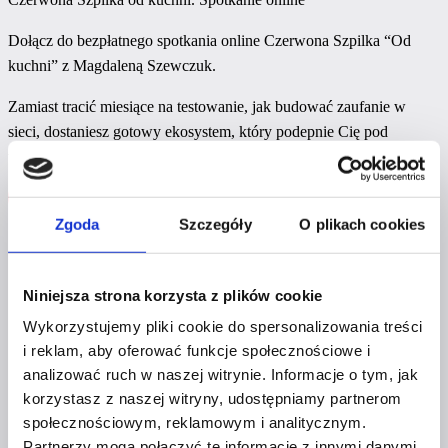
Dołącz do bezpłatnego spotkania online Czerwona Szpilka “Od
kuchni” z Magdaleną Szewczuk.
Zamiast tracić miesiące na testowanie, jak budować zaufanie w
sieci, dostaniesz gotowy ekosystem, który podepnie Cię pod
wypracowaną już renomę marki Czerwona Szpilka.
Kup bilet
Więcej informacji
Zgoda
Szczegóły
O plikach cookies
Wrocław
Niniejsza strona korzysta z plików cookie
10.09.2026
Wykorzystujemy pliki cookie do spersonalizowania treści
i reklam, aby oferować funkcje społecznościowe i
analizować ruch w naszej witrynie. Informacje o tym, jak
10:30-14:30
korzystasz z naszej witryny, udostępniamy partnerom
społecznościowym, reklamowym i analitycznym.
Partnerzy mogą połączyć te informacje z innymi danymi