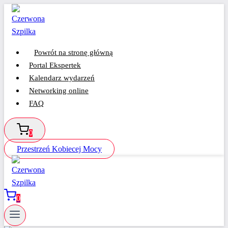
Przejdź
do
treści
Powrót na stronę główną
Portal Ekspertek
Kalendarz wydarzeń
Networking online
FAQ
0
Przestrzeń Kobiecej Mocy
0