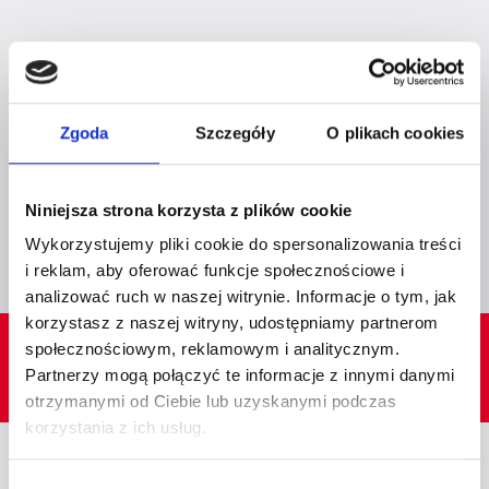
DOŁĄCZ DO NAS I
POCZUJ MOC
Zgoda
Szczegóły
O plikach cookies
KOBIECEJ ENERGII
Niniejsza strona korzysta z plików cookie
Chcę wziąć udział w wydarzeniu!
Wykorzystujemy pliki cookie do spersonalizowania treści
i reklam, aby oferować funkcje społecznościowe i
analizować ruch w naszej witrynie. Informacje o tym, jak
korzystasz z naszej witryny, udostępniamy partnerom
społecznościowym, reklamowym i analitycznym.
Partnerzy mogą połączyć te informacje z innymi danymi
otrzymanymi od Ciebie lub uzyskanymi podczas
korzystania z ich usług.
Wybór