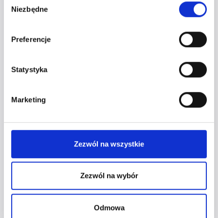
NIE CZEKAJ -
Niezbędne
zgody
REZERWUJ
MIEJSCE
Preferencje
Statystyka
Rezerwuję miejsce!
Marketing
Zezwól na wszystkie
JAK DOTRZEĆ?
Zezwól na wybór
Odmowa