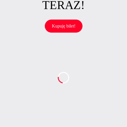
TERAZ!
Kupuję bilet!
data i godzina
10 czerwca 2026
09:00-11:00
miejsce wydarzenia
Spotkanie online