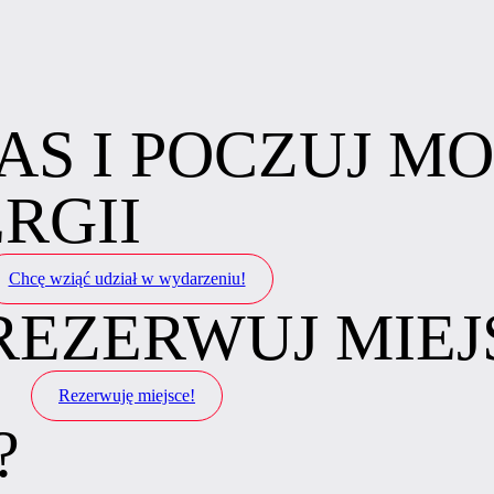
AS I POCZUJ M
RGII
Chcę wziąć udział w wydarzeniu!
 REZERWUJ MIEJ
Rezerwuję miejsce!
?