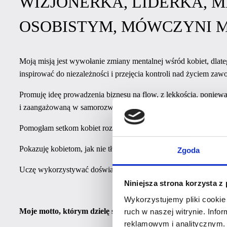
WIZJONERKA, LIDERKA, M
OSOBISTYM, MÓWCZYNI 
Moją misją jest wywołanie zmiany mentalnej wśród kobiet, dlateg
inspirować do niezależności i przejęcia kontroli nad życiem za
Promuję ideę prowadzenia biznesu na flow, z lekkością, poniew
i zaangażowaną w samorozwój.
Pomogłam setkom kobiet rozwinąć skrzydła i wznosić się na kol
Pokazuję kobietom, jak nie tłumić swojej ambicji i akceptować s
Zgoda
Uczę wykorzystywać doświadczenia, jako narzędzia do budowy 
Niniejsza strona korzysta z
Wykorzystujemy pliki cookie 
Moje motto, którym dzielę się od lat to: Twoje życie – Twój 
ruch w naszej witrynie. Inf
reklamowym i analitycznym. 