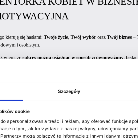
ENTORKA KOBIET W BIZNESI
MOTYWACYJNA
o kieruję się hasłami:
Twoje życie, Twój wybór
oraz
Twój biznes –
wodowym i osobistym.
aż wiem, że
sukces można osiągnąć w sposób zrównoważony
, będąc
ejne poziomy we własnym tempie aż do osiągnięcia pełni wolności w d
iebie – transformując ograniczające myśli w przekonanie o własnej war
Szczegóły
odporności i nowej tożsamości.
 plików cookie
do spersonalizowania treści i reklam, aby oferować funkcje sp
wybór.
ormacje o tym, jak korzystasz z naszej witryny, udostępniamy p
Partnerzy mogą połączyć te informacje z innymi danymi otrzym