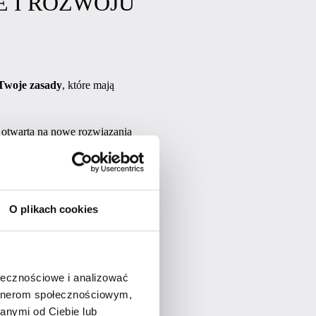
E I ROZWOJU
 Twoje zasady
, które mają
 otwartą na nowe rozwiązania
ecyzjach, finansach.
tości.
O plikach cookies
ołecznościowe i analizować
artnerom społecznościowym,
anymi od Ciebie lub