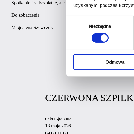
Spotkanie jest bezpłatne, ale wymagana jest wcześniejsza rezerw
uzyskanymi podczas korzysta
Do zobaczenia.
Wybór
Niezbędne
zgody
Magdalena Szewczuk
ZAPISZ
Odmowa
Kupuję bilet!
CZERWONA SZPILK
data i godzina
13 maja 2026
09:00-11:00