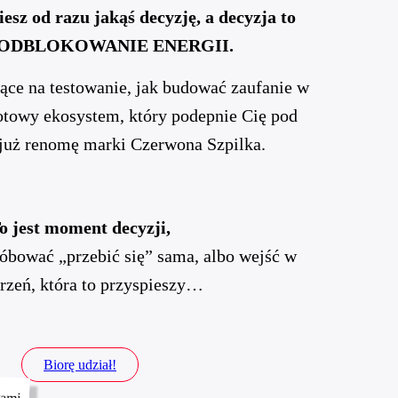
sz od razu jakąś decyzję, a decyzja to
– ODBLOKOWANIE ENERGII.
iące na testowanie, jak budować zaufanie w
gotowy ekosystem, który podepnie Cię pod
uż renomę marki Czerwona Szpilka.
o jest moment decyzji,
róbować „przebić się” sama, albo wejść w
trzeń, która to przyspieszy…
Biorę udział!