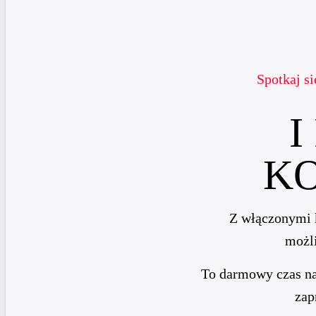
Spotkaj s
I
KO
Z włączonymi 
możli
To darmowy czas na 
zap