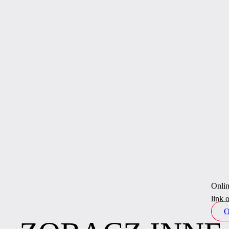
Onlin
link 
O