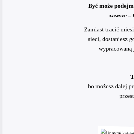
Być może podejmie
zawsze 
Zamiast tracić mies
sieci, dostaniesz 
wypracowaną j
T
bo możesz dalej p
przes