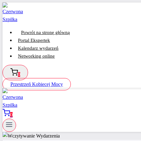
Przejdź
do
treści
Powrót na stronę główną
Portal Ekspertek
Kalendarz wydarzeń
Networking online
0
Przestrzeń Kobiecej Mocy
0