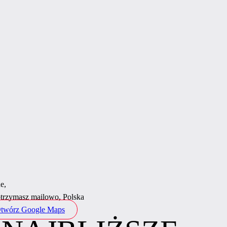
e,
otrzymasz mailowo, Polska
twórz Google Maps