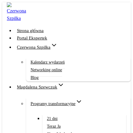
Przejdź
do
treści
Strona główna
Portal Ekspertek
Czerwona Szpilka
Kalendarz wydarzeń
Networking online
Blog
Magdalena Szewczuk
Programy transformacyjne
21 dni
Teraz Ja