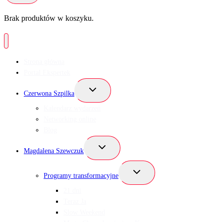
Brak produktów w koszyku.
Strona główna
Portal Ekspertek
Przełącz
Czerwona Szpilka
menu
podrzędne
Kalendarz wydarzeń
Networking online
Blog
Przełącz
Magdalena Szewczuk
menu
podrzędne
Przełącz
Programy transformacyjne
menu
podrzędne
21 dni
Teraz Ja
Slow Weekend