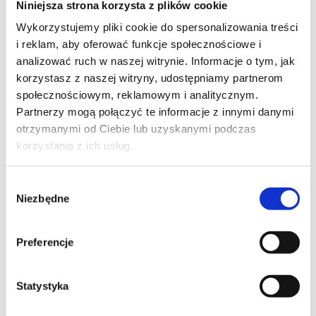
Niniejsza strona korzysta z plików cookie
Szpilka
Profil tiktok Czerwona Szpilka
Wykorzystujemy pliki cookie do spersonalizowania treści
Profil youtube Czerwona
i reklam, aby oferować funkcje społecznościowe i
Szpilka
analizować ruch w naszej witrynie. Informacje o tym, jak
korzystasz z naszej witryny, udostępniamy partnerom
społecznościowym, reklamowym i analitycznym.
Kontakt
Partnerzy mogą połączyć te informacje z innymi danymi
otrzymanymi od Ciebie lub uzyskanymi podczas
kontakt@czerwonaszpilka.pl
korzystania z ich usług.
+48 577 333 077
Wybór
Niezbędne
zgody
NUMER KONTA DO WPŁAT:
81 1090 2398 0000 0001 0191 1368
Preferencje
Adres
Statystyka
CZERWONA SZPILKA