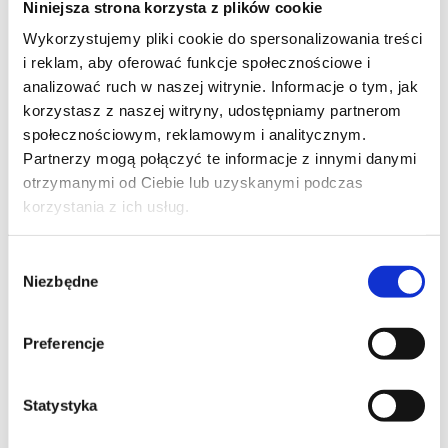
Niniejsza strona korzysta z plików cookie
Szpilka
Profil tiktok Czerwona Szpilka
Wykorzystujemy pliki cookie do spersonalizowania treści
Profil youtube Czerwona
i reklam, aby oferować funkcje społecznościowe i
Szpilka
analizować ruch w naszej witrynie. Informacje o tym, jak
korzystasz z naszej witryny, udostępniamy partnerom
społecznościowym, reklamowym i analitycznym.
Kontakt
Partnerzy mogą połączyć te informacje z innymi danymi
otrzymanymi od Ciebie lub uzyskanymi podczas
kontakt@czerwonaszpilka.pl
korzystania z ich usług.
+48 577 333 077
Wybór
Niezbędne
zgody
NUMER KONTA DO WPŁAT:
81 1090 2398 0000 0001 0191 1368
Preferencje
Adres
Statystyka
CZERWONA SZPILKA