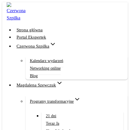
Przejdź
do
treści
Strona główna
Portal Ekspertek
Czerwona Szpilka
Kalendarz wydarzeń
Networking online
Blog
Magdalena Szewczuk
Programy transformacyjne
21 dni
Teraz Ja