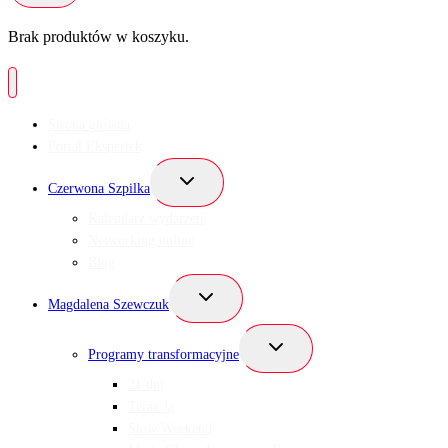
Brak produktów w koszyku.
Strona główna
Portal Ekspertek
Przełącz
Czerwona Szpilka
menu
podrzędne
Kalendarz wydarzeń
Networking online
Blog
Przełącz
Magdalena Szewczuk
menu
podrzędne
Przełącz
Programy transformacyjne
menu
podrzędne
21 dni
Teraz Ja
Slow Weekend