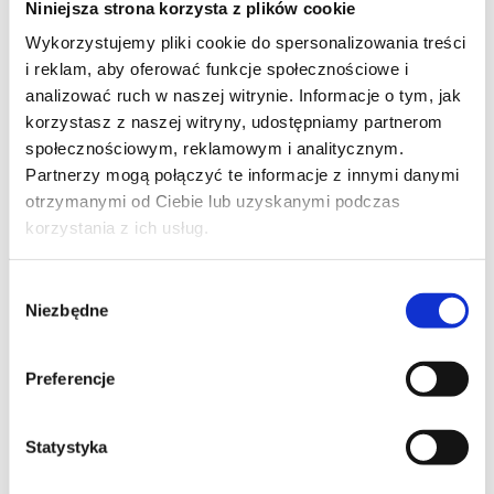
Niniejsza strona korzysta z plików cookie
Szpilka
Profil tiktok Czerwona Szpilka
Wykorzystujemy pliki cookie do spersonalizowania treści
Profil youtube Czerwona
i reklam, aby oferować funkcje społecznościowe i
Szpilka
analizować ruch w naszej witrynie. Informacje o tym, jak
korzystasz z naszej witryny, udostępniamy partnerom
społecznościowym, reklamowym i analitycznym.
Kontakt
Partnerzy mogą połączyć te informacje z innymi danymi
otrzymanymi od Ciebie lub uzyskanymi podczas
kontakt@czerwonaszpilka.pl
korzystania z ich usług.
+48 577 333 077
Wybór
Niezbędne
zgody
NUMER KONTA DO WPŁAT:
81 1090 2398 0000 0001 0191 1368
Preferencje
Adres
Statystyka
CZERWONA SZPILKA