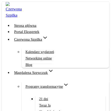
Przejdź
do
treści
Strona główna
Portal Ekspertek
Czerwona Szpilka
Kalendarz wydarzeń
Networking online
Blog
Magdalena Szewczuk
Programy transformacyjne
21 dni
Teraz Ja