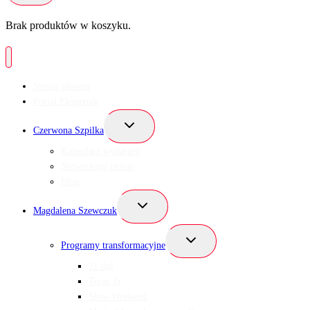
Brak produktów w koszyku.
Strona główna
Portal Ekspertek
Przełącz
Czerwona Szpilka
menu
podrzędne
Kalendarz wydarzeń
Networking online
Blog
Przełącz
Magdalena Szewczuk
menu
podrzędne
Przełącz
Programy transformacyjne
menu
podrzędne
21 dni
Teraz Ja
Slow Weekend