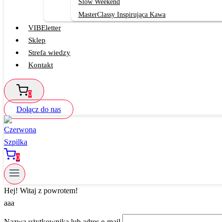
Slow Weekend
MasterClassy Inspirująca Kawa
VIBEletter
Sklep
Strefa wiedzy
Kontakt
0
Dołącz do nas
0
Hej! Witaj z powrotem!
aaa
Nazwa użytkownika lub adres e-mail