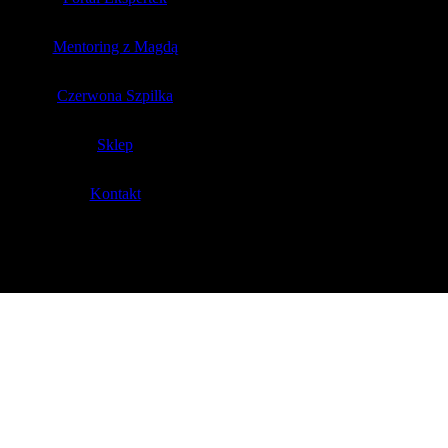
Mentoring z Magdą
Czerwona Szpilka
Sklep
Kontakt