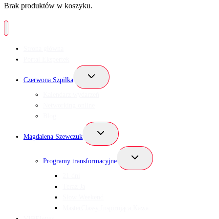
Brak produktów w koszyku.
Strona główna
Portal Ekspertek
Przełącz
Czerwona Szpilka
menu
podrzędne
Kalendarz wydarzeń
Networking online
Blog
Przełącz
Magdalena Szewczuk
menu
podrzędne
Przełącz
Programy transformacyjne
menu
podrzędne
21 dni
Teraz Ja
Slow Weekend
MasterClassy Inspirująca Kawa
VIBEletter