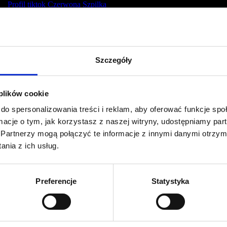
Profil tiktok Czerwona Szpilka
Profil youtube Czerwona
Szpilka
Szczegóły
Kontakt
kontakt@czerwonaszpilka.pl
 plików cookie
do spersonalizowania treści i reklam, aby oferować funkcje sp
+48 577 333 077
ormacje o tym, jak korzystasz z naszej witryny, udostępniamy p
Partnerzy mogą połączyć te informacje z innymi danymi otrzym
NUMER KONTA DO WPŁAT:
nia z ich usług.
81 1090 2398 0000 0001 0191 1368
Adres
Preferencje
Statystyka
CZERWONA SZPILKA
Na Polance 16A lok.9