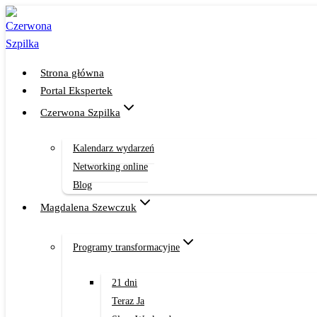
Przejdź
do
treści
Strona główna
Portal Ekspertek
Czerwona Szpilka
Kalendarz wydarzeń
Networking online
Blog
Magdalena Szewczuk
Programy transformacyjne
21 dni
Teraz Ja