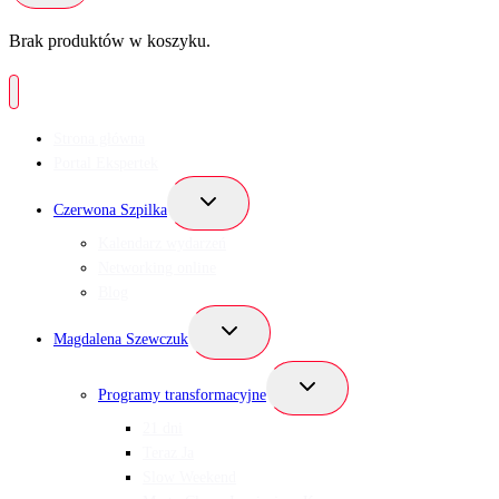
Brak produktów w koszyku.
Strona główna
Portal Ekspertek
Przełącz
Czerwona Szpilka
menu
podrzędne
Kalendarz wydarzeń
Networking online
Blog
Przełącz
Magdalena Szewczuk
menu
podrzędne
Przełącz
Programy transformacyjne
menu
podrzędne
21 dni
Teraz Ja
Slow Weekend