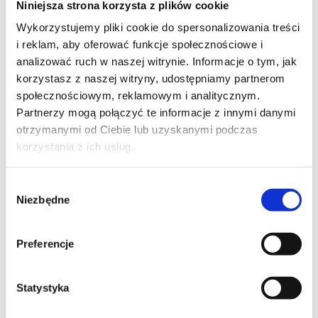
Niniejsza strona korzysta z plików cookie
Szpilka
Profil tiktok Czerwona Szpilka
Wykorzystujemy pliki cookie do spersonalizowania treści
Profil youtube Czerwona
i reklam, aby oferować funkcje społecznościowe i
Szpilka
analizować ruch w naszej witrynie. Informacje o tym, jak
korzystasz z naszej witryny, udostępniamy partnerom
społecznościowym, reklamowym i analitycznym.
Kontakt
Partnerzy mogą połączyć te informacje z innymi danymi
otrzymanymi od Ciebie lub uzyskanymi podczas
kontakt@czerwonaszpilka.pl
korzystania z ich usług.
+48 577 333 077
Wybór
Niezbędne
zgody
NUMER KONTA DO WPŁAT:
81 1090 2398 0000 0001 0191 1368
Preferencje
Adres
Statystyka
CZERWONA SZPILKA