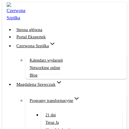
Przejdź
do
treści
Strona główna
Portal Ekspertek
Czerwona Szpilka
Kalendarz wydarzeń
Networking online
Blog
Magdalena Szewczuk
Programy transformacyjne
21 dni
Teraz Ja