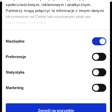
społecznościowym, reklamowym i analitycznym.
Partnerzy mogą połączyć te informacje z innymi danymi
otrzymanymi od Ciebie lub uzyskanymi podczas
korzystania z ich usług.
Wybór
Niezbędne
zgody
Kontakt
Preferencje
kontakt@czerwonaszpilka.pl
+48 577 333 077
Statystyka
NUMER KONTA DO WPŁAT:
81 1090 2398 0000 0001 0191 1368
Marketing
Adres
Zezwól na wszystkie