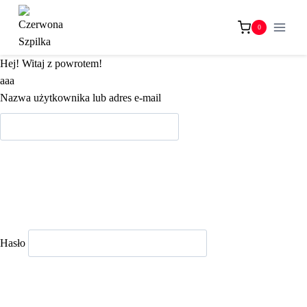
Przejdź
do
0
treści
Hej! Witaj z powrotem!
aaa
Nazwa użytkownika lub adres e-mail
Hasło