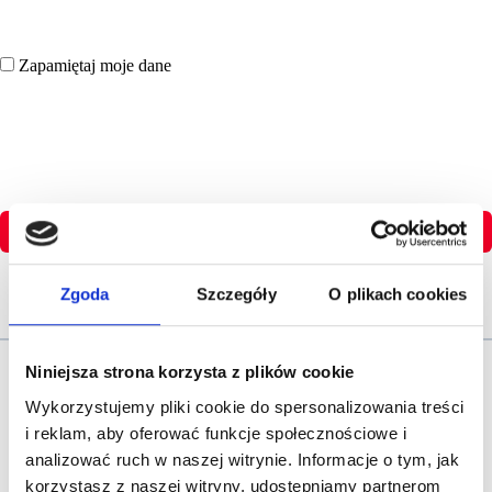
Zapamiętaj moje dane
Zaloguj się
Zgoda
Szczegóły
O plikach cookies
Nie pamietasz hasła?
Niniejsza strona korzysta z plików cookie
Wykorzystujemy pliki cookie do spersonalizowania treści
i reklam, aby oferować funkcje społecznościowe i
analizować ruch w naszej witrynie. Informacje o tym, jak
Nie masz jeszcze konta?
korzystasz z naszej witryny, udostępniamy partnerom
Dołącz do Strefy Wiedzy