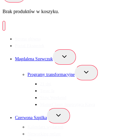
Brak produktów w koszyku.
Strona główna
Portal Ekspertek
Przełącz
Magdalena Szewczuk
menu
podrzędne
Przełącz
Programy transformacyjne
menu
podrzędne
21 dni
Teraz Ja
Slow Weekend
MasterClassy Inspirująca Kawa
Przełącz
Czerwona Szpilka
menu
podrzędne
Kalendarz wydarzeń
Networking online