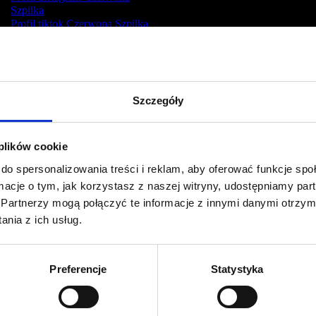
Szpilka
Profil tiktok Czerwona Szpilka
Profil youtube Czerwona
Szpilka
Szczegóły
Kontakt
kontakt@czerwonaszpilka.pl
 plików cookie
do spersonalizowania treści i reklam, aby oferować funkcje sp
+48 577 333 077
ormacje o tym, jak korzystasz z naszej witryny, udostępniamy p
Partnerzy mogą połączyć te informacje z innymi danymi otrzym
NUMER KONTA DO WPŁAT:
nia z ich usług.
81 1090 2398 0000 0001 0191 1368
Adres
Preferencje
Statystyka
CZERWONA SZPILKA