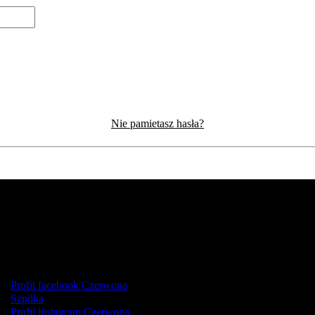
Nie pamietasz hasła?
Profil facebook Czerwona
Szpilka
Profil instagram Czerwona