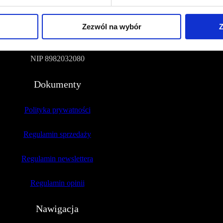
Na Polance 16A lok.9
Zezwól na wybór
Z
51-109 Wrocław
NIP 8982032080
Dokumenty
Polityka prywatności
Regulamin sprzedaży
Regulamin newslettera
Regulamin opinii
Nawigacja