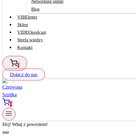
Networking online
Blog
VIBEletter
Sklep
VIDEOpodcast
Strefa wiedzy
Kontakt
0
Dołącz do nas
0
Hej! Witaj z powrotem!
aaa