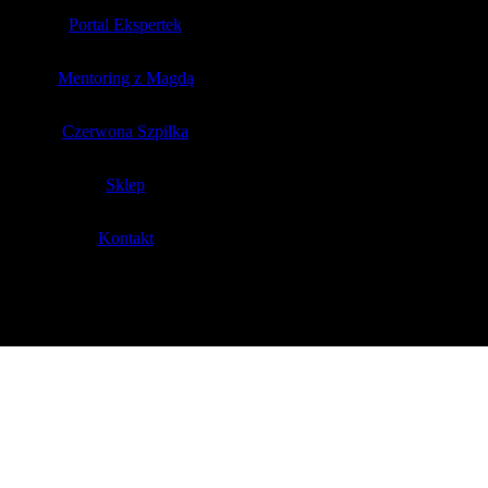
Portal Ekspertek
Mentoring z Magdą
Czerwona Szpilka
Sklep
Kontakt