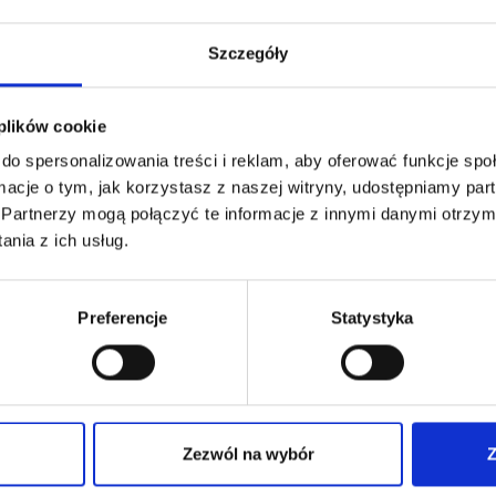
Szczegóły
 plików cookie
do spersonalizowania treści i reklam, aby oferować funkcje sp
ormacje o tym, jak korzystasz z naszej witryny, udostępniamy p
Zaloguj się
Partnerzy mogą połączyć te informacje z innymi danymi otrzym
nia z ich usług.
Nie pamietasz hasła?
Preferencje
Statystyka
Zezwól na wybór
Z
Nie masz jeszcze konta?
Dołącz do Strefy Wiedzy