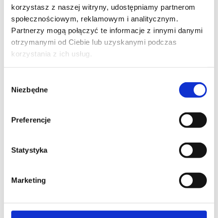
ODDECHOWE
korzystasz z naszej witryny, udostępniamy partnerom
społecznościowym, reklamowym i analitycznym.
Partnerzy mogą połączyć te informacje z innymi danymi
07:20
otrzymanymi od Ciebie lub uzyskanymi podczas
korzystania z ich usług.
MODUŁ 7 – SZYBKIE TECHNIKI
RELAKSACYJNE
Wybór
Niezbędne
zgody
09:29
Preferencje
MODUŁ 8 – MEDYTACJA Z
WIZUALIZACJĄ
Statystyka
01:59
Marketing
PODSUMOWANIE – KILKA SŁÓW NA