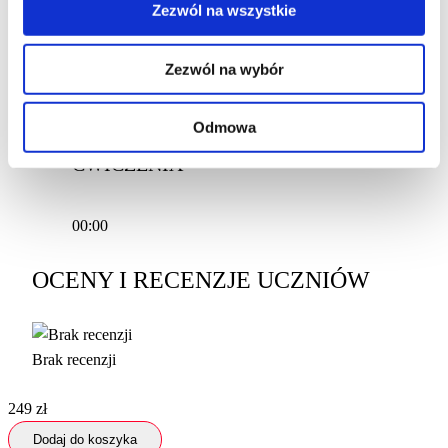
KONIEC
Zezwól na wszystkie
Zezwól na wybór
01:14
Odmowa
CZAS NA UTRWALENIE WIEDZY I
ĆWICZENIA
00:00
OCENY I RECENZJE UCZNIÓW
Brak recenzji
249
zł
Dodaj do koszyka