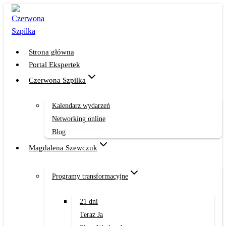
Przejdź
do
treści
Strona główna
Portal Ekspertek
Czerwona Szpilka
Kalendarz wydarzeń
Networking online
Blog
Magdalena Szewczuk
Programy transformacyjne
21 dni
Teraz Ja