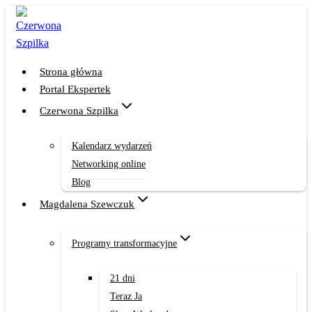
Przejdź
do
treści
Strona główna
Portal Ekspertek
Czerwona Szpilka
Kalendarz wydarzeń
Networking online
Blog
Magdalena Szewczuk
Programy transformacyjne
21 dni
Teraz Ja