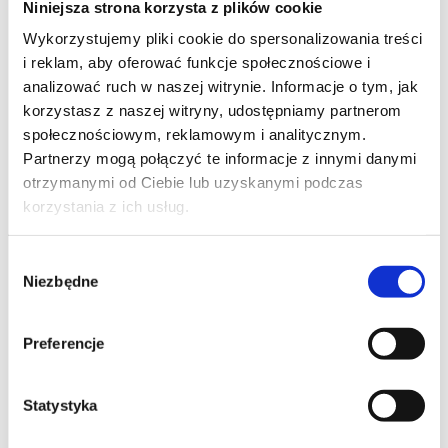
Niniejsza strona korzysta z plików cookie
Szpilka
Profil tiktok Czerwona Szpilka
Wykorzystujemy pliki cookie do spersonalizowania treści
Profil youtube Czerwona
i reklam, aby oferować funkcje społecznościowe i
Szpilka
analizować ruch w naszej witrynie. Informacje o tym, jak
korzystasz z naszej witryny, udostępniamy partnerom
społecznościowym, reklamowym i analitycznym.
Kontakt
Partnerzy mogą połączyć te informacje z innymi danymi
otrzymanymi od Ciebie lub uzyskanymi podczas
kontakt@czerwonaszpilka.pl
korzystania z ich usług.
+48 577 333 077
Wybór
Niezbędne
zgody
NUMER KONTA DO WPŁAT:
81 1090 2398 0000 0001 0191 1368
Preferencje
Adres
Statystyka
CZERWONA SZPILKA