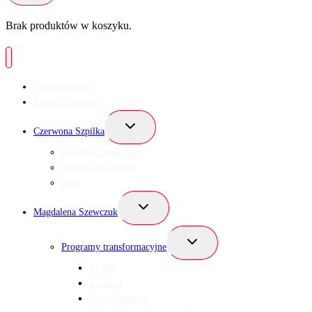
Brak produktów w koszyku.
Strona główna
Portal Ekspertek
Przełącz
Czerwona Szpilka
menu
podrzędne
Kalendarz wydarzeń
Networking online
Blog
Przełącz
Magdalena Szewczuk
menu
podrzędne
Przełącz
Programy transformacyjne
menu
podrzędne
21 dni
Teraz Ja
Slow Weekend