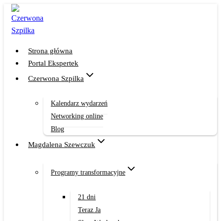
Przejdź
do
treści
Strona główna
Portal Ekspertek
Czerwona Szpilka
Kalendarz wydarzeń
Networking online
Blog
Magdalena Szewczuk
Programy transformacyjne
21 dni
Teraz Ja