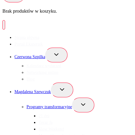
Brak produktów w koszyku.
Strona główna
Portal Ekspertek
Przełącz
Czerwona Szpilka
menu
podrzędne
Kalendarz wydarzeń
Networking online
Blog
Przełącz
Magdalena Szewczuk
menu
podrzędne
Przełącz
Programy transformacyjne
menu
podrzędne
21 dni
Teraz Ja
Slow Weekend