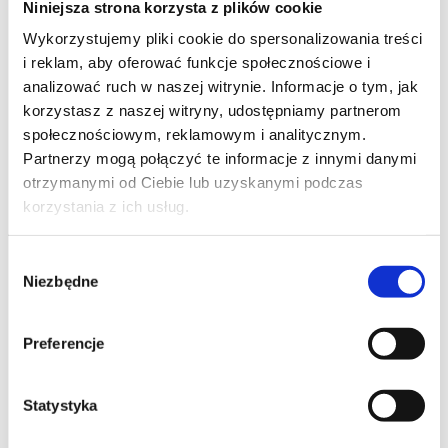
Niniejsza strona korzysta z plików cookie
Szpilka
Profil tiktok Czerwona Szpilka
Wykorzystujemy pliki cookie do spersonalizowania treści
Profil youtube Czerwona
i reklam, aby oferować funkcje społecznościowe i
Szpilka
analizować ruch w naszej witrynie. Informacje o tym, jak
korzystasz z naszej witryny, udostępniamy partnerom
społecznościowym, reklamowym i analitycznym.
Kontakt
Partnerzy mogą połączyć te informacje z innymi danymi
otrzymanymi od Ciebie lub uzyskanymi podczas
kontakt@czerwonaszpilka.pl
korzystania z ich usług.
+48 577 333 077
Wybór
Niezbędne
zgody
NUMER KONTA DO WPŁAT:
81 1090 2398 0000 0001 0191 1368
Preferencje
Adres
Statystyka
CZERWONA SZPILKA