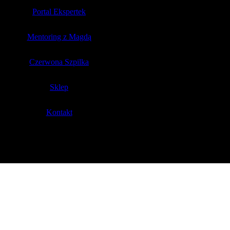
Portal Ekspertek
Mentoring z Magdą
Czerwona Szpilka
Sklep
Kontakt