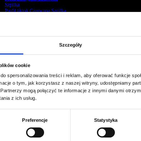
Szpilka
Profil tiktok Czerwona Szpilka
Profil youtube Czerwona
Szpilka
Szczegóły
Kontakt
kontakt@czerwonaszpilka.pl
 plików cookie
do spersonalizowania treści i reklam, aby oferować funkcje sp
+48 577 333 077
ormacje o tym, jak korzystasz z naszej witryny, udostępniamy p
Partnerzy mogą połączyć te informacje z innymi danymi otrzym
NUMER KONTA DO WPŁAT:
nia z ich usług.
81 1090 2398 0000 0001 0191 1368
Adres
Preferencje
Statystyka
CZERWONA SZPILKA