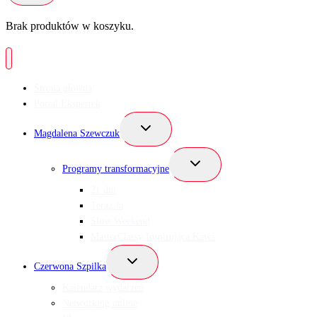
Brak produktów w koszyku.
Strona główna
Portal Ekspertek
Przełącz
Magdalena Szewczuk
menu
podrzędne
Przełącz
Programy transformacyjne
menu
podrzędne
21 dni
Teraz Ja
Slow Weekend
MasterClassy Inspirująca Kawa
Przełącz
Czerwona Szpilka
menu
podrzędne
Kalendarz wydarzeń
Networking online