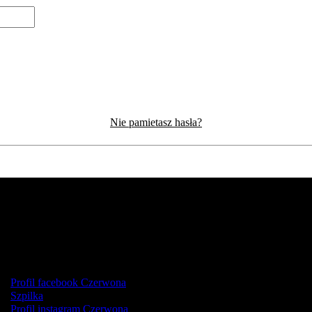
Nie pamietasz hasła?
Profil facebook Czerwona
Szpilka
Profil instagram Czerwona