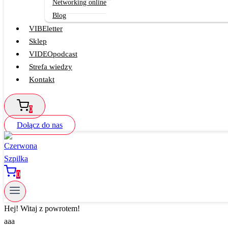
Networking online
Blog
VIBEletter
Sklep
VIDEOpodcast
Strefa wiedzy
Kontakt
0
Dołącz do nas
0
Hej! Witaj z powrotem!
aaa