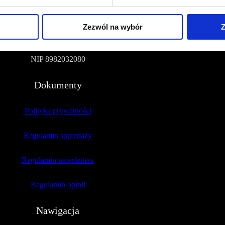
Na Polance 16A lok.9
Zezwól na wybór
Z
51-109 Wrocław
NIP 8982032080
Dokumenty
Polityka prywatności
Regulamin sprzedaży
Regulamin newslettera
Regulamin opinii
Nawigacja