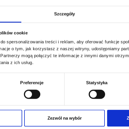
Szczegóły
 plików cookie
do spersonalizowania treści i reklam, aby oferować funkcje sp
ormacje o tym, jak korzystasz z naszej witryny, udostępniamy p
Zaloguj się
Partnerzy mogą połączyć te informacje z innymi danymi otrzym
nia z ich usług.
Nie pamietasz hasła?
Preferencje
Statystyka
Zezwól na wybór
Z
Nie masz jeszcze konta?
Dołącz do Strefy Wiedzy