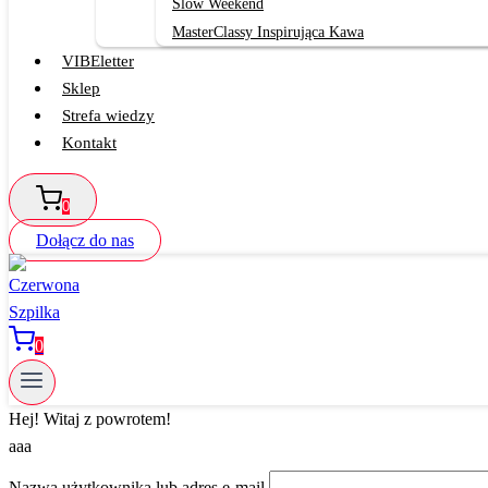
Slow Weekend
MasterClassy Inspirująca Kawa
VIBEletter
Sklep
Strefa wiedzy
Kontakt
0
Dołącz do nas
0
Hej! Witaj z powrotem!
aaa
Nazwa użytkownika lub adres e-mail