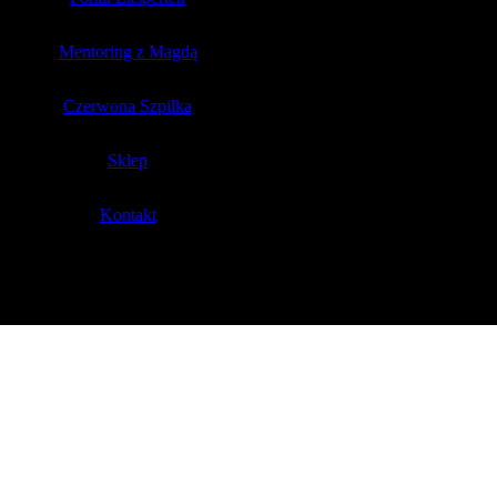
Mentoring z Magdą
Czerwona Szpilka
Sklep
Kontakt