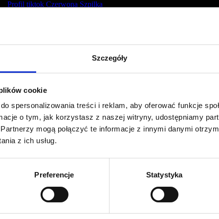
Profil tiktok Czerwona Szpilka
Profil youtube Czerwona
Szpilka
Szczegóły
Kontakt
kontakt@czerwonaszpilka.pl
 plików cookie
do spersonalizowania treści i reklam, aby oferować funkcje sp
+48 577 333 077
ormacje o tym, jak korzystasz z naszej witryny, udostępniamy p
Partnerzy mogą połączyć te informacje z innymi danymi otrzym
NUMER KONTA DO WPŁAT:
nia z ich usług.
81 1090 2398 0000 0001 0191 1368
Adres
Preferencje
Statystyka
CZERWONA SZPILKA
Na Polance 16A lok.9