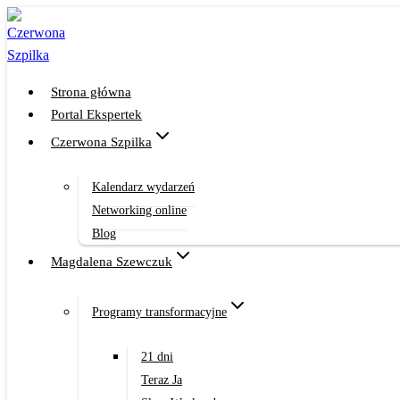
Przejdź
do
treści
Strona główna
Portal Ekspertek
Czerwona Szpilka
Kalendarz wydarzeń
Networking online
Blog
Magdalena Szewczuk
Programy transformacyjne
21 dni
Teraz Ja