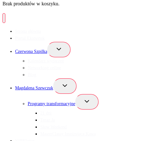
Brak produktów w koszyku.
Strona główna
Portal Ekspertek
Przełącz
Czerwona Szpilka
menu
podrzędne
Kalendarz wydarzeń
Networking online
Blog
Przełącz
Magdalena Szewczuk
menu
podrzędne
Przełącz
Programy transformacyjne
menu
podrzędne
21 dni
Teraz Ja
Slow Weekend
MasterClassy Inspirująca Kawa
VIBEletter