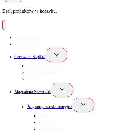
Brak produktów w koszyku.
Strona główna
Portal Ekspertek
Przełącz
Czerwona Szpilka
menu
podrzędne
Kalendarz wydarzeń
Networking online
Blog
Przełącz
Magdalena Szewczuk
menu
podrzędne
Przełącz
Programy transformacyjne
menu
podrzędne
21 dni
Teraz Ja
Slow Weekend