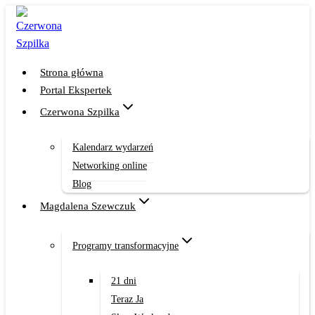
Przejdź
do
treści
Strona główna
Portal Ekspertek
Czerwona Szpilka
Kalendarz wydarzeń
Networking online
Blog
Magdalena Szewczuk
Programy transformacyjne
21 dni
Teraz Ja