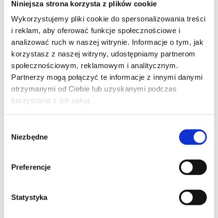
Niniejsza strona korzysta z plików cookie
Szpilka
Profil tiktok Czerwona Szpilka
Wykorzystujemy pliki cookie do spersonalizowania treści
Profil youtube Czerwona
i reklam, aby oferować funkcje społecznościowe i
Szpilka
analizować ruch w naszej witrynie. Informacje o tym, jak
korzystasz z naszej witryny, udostępniamy partnerom
społecznościowym, reklamowym i analitycznym.
Kontakt
Partnerzy mogą połączyć te informacje z innymi danymi
otrzymanymi od Ciebie lub uzyskanymi podczas
kontakt@czerwonaszpilka.pl
korzystania z ich usług.
+48 577 333 077
Wybór
Niezbędne
zgody
NUMER KONTA DO WPŁAT:
81 1090 2398 0000 0001 0191 1368
Preferencje
Adres
Statystyka
CZERWONA SZPILKA