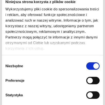
Niniejsza strona korzysta z plików cookie
Szpilka
Profil tiktok Czerwona Szpilka
Wykorzystujemy pliki cookie do spersonalizowania treści
Profil youtube Czerwona
i reklam, aby oferować funkcje społecznościowe i
Szpilka
analizować ruch w naszej witrynie. Informacje o tym, jak
korzystasz z naszej witryny, udostępniamy partnerom
społecznościowym, reklamowym i analitycznym.
Kontakt
Partnerzy mogą połączyć te informacje z innymi danymi
otrzymanymi od Ciebie lub uzyskanymi podczas
kontakt@czerwonaszpilka.pl
korzystania z ich usług.
+48 577 333 077
Wybór
Niezbędne
zgody
NUMER KONTA DO WPŁAT:
81 1090 2398 0000 0001 0191 1368
Preferencje
Adres
Statystyka
CZERWONA SZPILKA