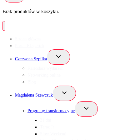
Brak produktów w koszyku.
Strona główna
Portal Ekspertek
Przełącz
Czerwona Szpilka
menu
podrzędne
Kalendarz wydarzeń
Networking online
Blog
Przełącz
Magdalena Szewczuk
menu
podrzędne
Przełącz
Programy transformacyjne
menu
podrzędne
21 dni
Teraz Ja
Slow Weekend