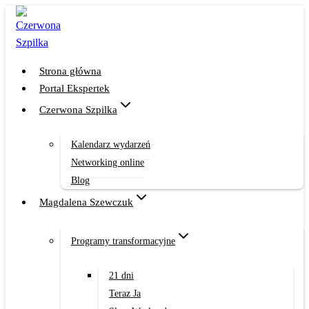
Przejdź
do
treści
Strona główna
Portal Ekspertek
Czerwona Szpilka
Kalendarz wydarzeń
Networking online
Blog
Magdalena Szewczuk
Programy transformacyjne
21 dni
Teraz Ja