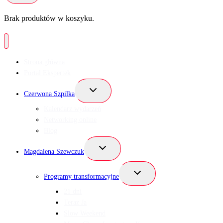
Brak produktów w koszyku.
Strona główna
Portal Ekspertek
Przełącz
Czerwona Szpilka
menu
podrzędne
Kalendarz wydarzeń
Networking online
Blog
Przełącz
Magdalena Szewczuk
menu
podrzędne
Przełącz
Programy transformacyjne
menu
podrzędne
21 dni
Teraz Ja
Slow Weekend