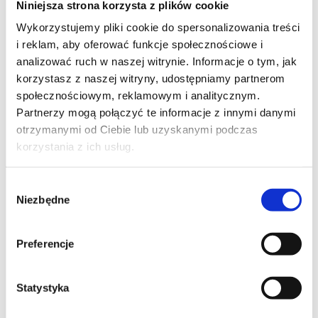
Niniejsza strona korzysta z plików cookie
Szpilka
Profil tiktok Czerwona Szpilka
Wykorzystujemy pliki cookie do spersonalizowania treści
Profil youtube Czerwona
i reklam, aby oferować funkcje społecznościowe i
Szpilka
analizować ruch w naszej witrynie. Informacje o tym, jak
korzystasz z naszej witryny, udostępniamy partnerom
społecznościowym, reklamowym i analitycznym.
Kontakt
Partnerzy mogą połączyć te informacje z innymi danymi
otrzymanymi od Ciebie lub uzyskanymi podczas
kontakt@czerwonaszpilka.pl
korzystania z ich usług.
+48 577 333 077
Wybór
Niezbędne
zgody
NUMER KONTA DO WPŁAT:
81 1090 2398 0000 0001 0191 1368
Preferencje
Adres
Statystyka
CZERWONA SZPILKA