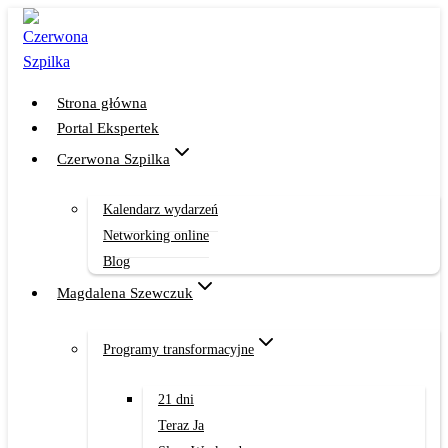
Przejdź
do
treści
Strona główna
Portal Ekspertek
Czerwona Szpilka
Kalendarz wydarzeń
Networking online
Blog
Magdalena Szewczuk
Programy transformacyjne
21 dni
Teraz Ja