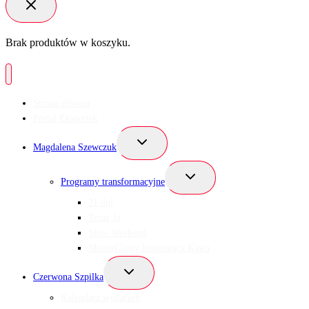
Brak produktów w koszyku.
Strona główna
Portal Ekspertek
Przełącz
Magdalena Szewczuk
menu
podrzędne
Przełącz
Programy transformacyjne
menu
podrzędne
21 dni
Teraz Ja
Slow Weekend
MasterClassy Inspirująca Kawa
Przełącz
Czerwona Szpilka
menu
podrzędne
Kalendarz wydarzeń