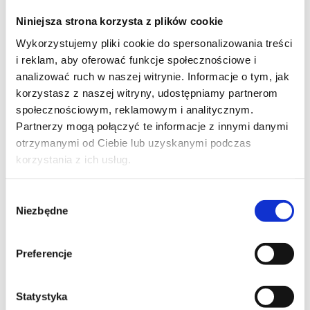
Szpilka
Profil instagram Czerwona
Niniejsza strona korzysta z plików cookie
Szpilka
Profil tiktok Czerwona Szpilka
Wykorzystujemy pliki cookie do spersonalizowania treści
Profil youtube Czerwona
i reklam, aby oferować funkcje społecznościowe i
Szpilka
analizować ruch w naszej witrynie. Informacje o tym, jak
korzystasz z naszej witryny, udostępniamy partnerom
społecznościowym, reklamowym i analitycznym.
Kontakt
Partnerzy mogą połączyć te informacje z innymi danymi
otrzymanymi od Ciebie lub uzyskanymi podczas
kontakt@czerwonaszpilka.pl
korzystania z ich usług.
+48 577 333 077
Wybór
Niezbędne
zgody
NUMER KONTA DO WPŁAT:
81 1090 2398 0000 0001 0191 1368
Preferencje
Adres
Statystyka
CZERWONA SZPILKA