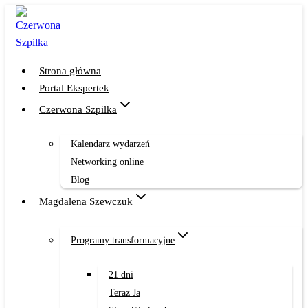
Przejdź
do
treści
Strona główna
Portal Ekspertek
Czerwona Szpilka
Kalendarz wydarzeń
Networking online
Blog
Magdalena Szewczuk
Programy transformacyjne
21 dni
Teraz Ja