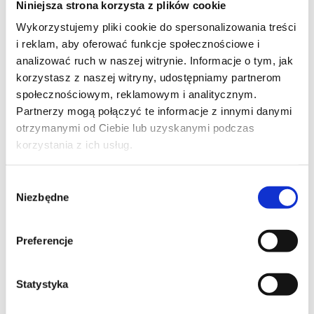
Niniejsza strona korzysta z plików cookie
Szpilka
Profil tiktok Czerwona Szpilka
Wykorzystujemy pliki cookie do spersonalizowania treści
Profil youtube Czerwona
i reklam, aby oferować funkcje społecznościowe i
Szpilka
analizować ruch w naszej witrynie. Informacje o tym, jak
korzystasz z naszej witryny, udostępniamy partnerom
społecznościowym, reklamowym i analitycznym.
Kontakt
Partnerzy mogą połączyć te informacje z innymi danymi
otrzymanymi od Ciebie lub uzyskanymi podczas
kontakt@czerwonaszpilka.pl
korzystania z ich usług.
+48 577 333 077
Wybór
Niezbędne
zgody
NUMER KONTA DO WPŁAT:
81 1090 2398 0000 0001 0191 1368
Preferencje
Adres
Statystyka
CZERWONA SZPILKA