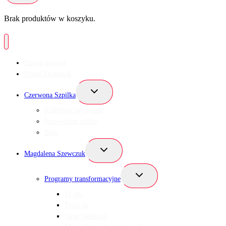
Brak produktów w koszyku.
Strona główna
Portal Ekspertek
Przełącz
Czerwona Szpilka
menu
podrzędne
Kalendarz wydarzeń
Networking online
Blog
Przełącz
Magdalena Szewczuk
menu
podrzędne
Przełącz
Programy transformacyjne
menu
podrzędne
21 dni
Teraz Ja
Slow Weekend