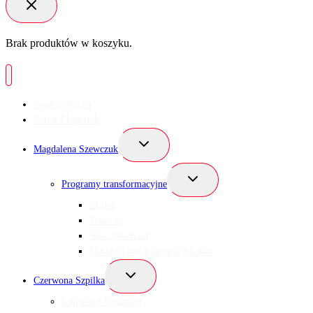
Brak produktów w koszyku.
Strona główna
Portal Ekspertek
Przełącz
Magdalena Szewczuk
menu
podrzędne
Przełącz
Programy transformacyjne
menu
podrzędne
21 dni
Teraz Ja
Slow Weekend
MasterClassy Inspirująca Kawa
Przełącz
Czerwona Szpilka
menu
podrzędne
Kalendarz wydarzeń