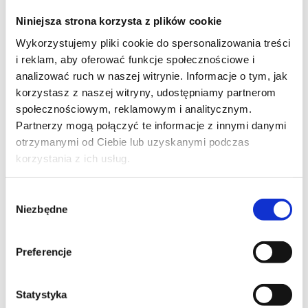
Szpilka
Profil instagram Czerwona
Niniejsza strona korzysta z plików cookie
Szpilka
Profil tiktok Czerwona Szpilka
Wykorzystujemy pliki cookie do spersonalizowania treści
Profil youtube Czerwona
i reklam, aby oferować funkcje społecznościowe i
Szpilka
analizować ruch w naszej witrynie. Informacje o tym, jak
korzystasz z naszej witryny, udostępniamy partnerom
społecznościowym, reklamowym i analitycznym.
Kontakt
Partnerzy mogą połączyć te informacje z innymi danymi
otrzymanymi od Ciebie lub uzyskanymi podczas
kontakt@czerwonaszpilka.pl
korzystania z ich usług.
+48 577 333 077
Wybór
Niezbędne
zgody
NUMER KONTA DO WPŁAT:
81 1090 2398 0000 0001 0191 1368
Preferencje
Adres
Statystyka
CZERWONA SZPILKA