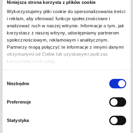
Niniejsza strona korzysta z plików cookie
Szpilka
Profil tiktok Czerwona Szpilka
Wykorzystujemy pliki cookie do spersonalizowania treści
Profil youtube Czerwona
i reklam, aby oferować funkcje społecznościowe i
Szpilka
analizować ruch w naszej witrynie. Informacje o tym, jak
korzystasz z naszej witryny, udostępniamy partnerom
społecznościowym, reklamowym i analitycznym.
Kontakt
Partnerzy mogą połączyć te informacje z innymi danymi
otrzymanymi od Ciebie lub uzyskanymi podczas
kontakt@czerwonaszpilka.pl
korzystania z ich usług.
+48 577 333 077
Wybór
Niezbędne
zgody
NUMER KONTA DO WPŁAT:
81 1090 2398 0000 0001 0191 1368
Preferencje
Adres
Statystyka
CZERWONA SZPILKA