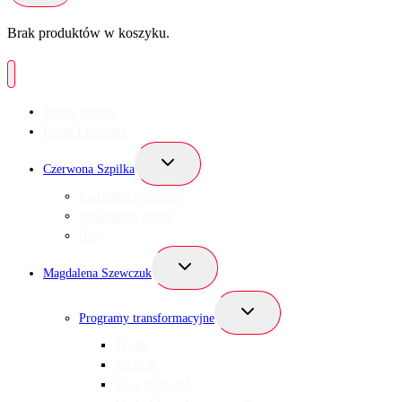
Brak produktów w koszyku.
Strona główna
Portal Ekspertek
Przełącz
Czerwona Szpilka
menu
podrzędne
Kalendarz wydarzeń
Networking online
Blog
Przełącz
Magdalena Szewczuk
menu
podrzędne
Przełącz
Programy transformacyjne
menu
podrzędne
21 dni
Teraz Ja
Slow Weekend