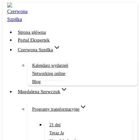
Przejdź
do
treści
Strona główna
Portal Ekspertek
Czerwona Szpilka
Kalendarz wydarzeń
Networking online
Blog
Magdalena Szewczuk
Programy transformacyjne
21 dni
Teraz Ja