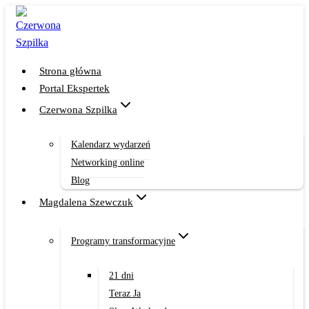
Przejdź
do
treści
Strona główna
Portal Ekspertek
Czerwona Szpilka
Kalendarz wydarzeń
Networking online
Blog
Magdalena Szewczuk
Programy transformacyjne
21 dni
Teraz Ja