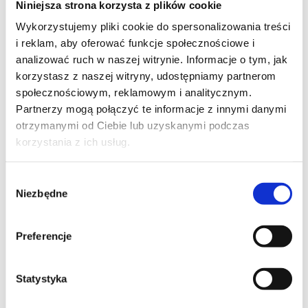
Niniejsza strona korzysta z plików cookie
Szpilka
Profil tiktok Czerwona Szpilka
Wykorzystujemy pliki cookie do spersonalizowania treści
Profil youtube Czerwona
i reklam, aby oferować funkcje społecznościowe i
Szpilka
analizować ruch w naszej witrynie. Informacje o tym, jak
korzystasz z naszej witryny, udostępniamy partnerom
społecznościowym, reklamowym i analitycznym.
Kontakt
Partnerzy mogą połączyć te informacje z innymi danymi
otrzymanymi od Ciebie lub uzyskanymi podczas
kontakt@czerwonaszpilka.pl
korzystania z ich usług.
+48 577 333 077
Wybór
Niezbędne
zgody
NUMER KONTA DO WPŁAT:
81 1090 2398 0000 0001 0191 1368
Preferencje
Adres
Statystyka
CZERWONA SZPILKA