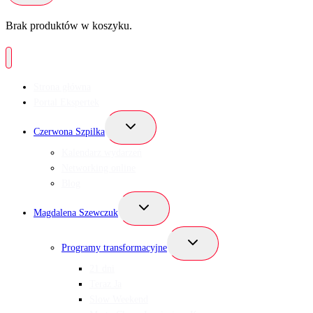
Brak produktów w koszyku.
Strona główna
Portal Ekspertek
Przełącz
Czerwona Szpilka
menu
podrzędne
Kalendarz wydarzeń
Networking online
Blog
Przełącz
Magdalena Szewczuk
menu
podrzędne
Przełącz
Programy transformacyjne
menu
podrzędne
21 dni
Teraz Ja
Slow Weekend