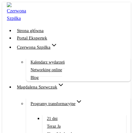
Przejdź
do
treści
Strona główna
Portal Ekspertek
Czerwona Szpilka
Kalendarz wydarzeń
Networking online
Blog
Magdalena Szewczuk
Programy transformacyjne
21 dni
Teraz Ja