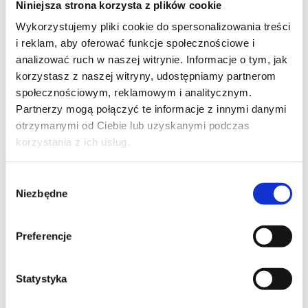
Niniejsza strona korzysta z plików cookie
Szpilka
Profil tiktok Czerwona Szpilka
Wykorzystujemy pliki cookie do spersonalizowania treści
Profil youtube Czerwona
i reklam, aby oferować funkcje społecznościowe i
Szpilka
analizować ruch w naszej witrynie. Informacje o tym, jak
korzystasz z naszej witryny, udostępniamy partnerom
społecznościowym, reklamowym i analitycznym.
Kontakt
Partnerzy mogą połączyć te informacje z innymi danymi
otrzymanymi od Ciebie lub uzyskanymi podczas
kontakt@czerwonaszpilka.pl
korzystania z ich usług.
+48 577 333 077
Wybór
Niezbędne
zgody
NUMER KONTA DO WPŁAT:
81 1090 2398 0000 0001 0191 1368
Preferencje
Adres
Statystyka
CZERWONA SZPILKA