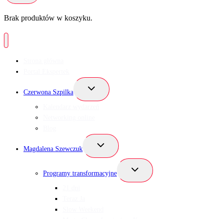
Brak produktów w koszyku.
Strona główna
Portal Ekspertek
Przełącz
Czerwona Szpilka
menu
podrzędne
Kalendarz wydarzeń
Networking online
Blog
Przełącz
Magdalena Szewczuk
menu
podrzędne
Przełącz
Programy transformacyjne
menu
podrzędne
21 dni
Teraz Ja
Slow Weekend