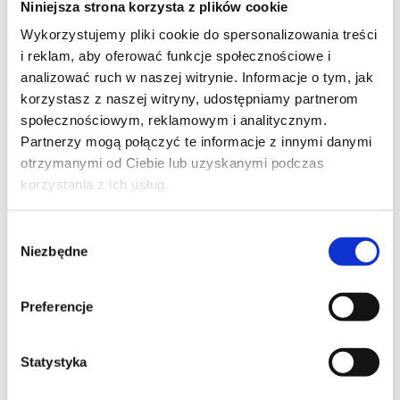
Niniejsza strona korzysta z plików cookie
Szpilka
Profil tiktok Czerwona Szpilka
Wykorzystujemy pliki cookie do spersonalizowania treści
Profil youtube Czerwona
i reklam, aby oferować funkcje społecznościowe i
Szpilka
analizować ruch w naszej witrynie. Informacje o tym, jak
korzystasz z naszej witryny, udostępniamy partnerom
społecznościowym, reklamowym i analitycznym.
Kontakt
Partnerzy mogą połączyć te informacje z innymi danymi
otrzymanymi od Ciebie lub uzyskanymi podczas
kontakt@czerwonaszpilka.pl
korzystania z ich usług.
+48 577 333 077
Wybór
Niezbędne
zgody
NUMER KONTA DO WPŁAT:
81 1090 2398 0000 0001 0191 1368
Preferencje
Adres
Statystyka
CZERWONA SZPILKA