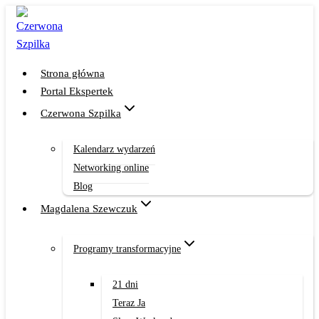
Przejdź
do
treści
Strona główna
Portal Ekspertek
Czerwona Szpilka
Kalendarz wydarzeń
Networking online
Blog
Magdalena Szewczuk
Programy transformacyjne
21 dni
Teraz Ja