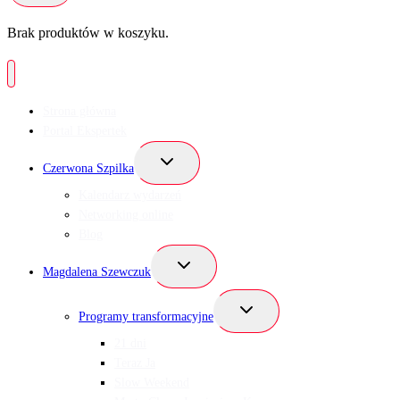
Brak produktów w koszyku.
Strona główna
Portal Ekspertek
Przełącz
Czerwona Szpilka
menu
podrzędne
Kalendarz wydarzeń
Networking online
Blog
Przełącz
Magdalena Szewczuk
menu
podrzędne
Przełącz
Programy transformacyjne
menu
podrzędne
21 dni
Teraz Ja
Slow Weekend