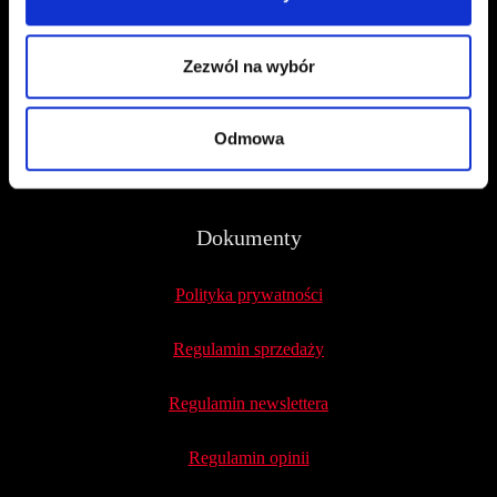
CZERWONA SZPILKA
Na Polance 16A lok.9
Zezwól na wybór
51-109 Wrocław
Odmowa
NIP 8982032080
Dokumenty
Polityka prywatności
Regulamin sprzedaży
Regulamin newslettera
Regulamin opinii