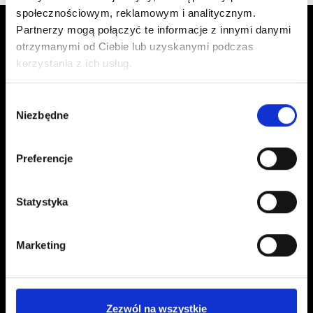
społecznościowym, reklamowym i analitycznym.
Partnerzy mogą połączyć te informacje z innymi danymi
otrzymanymi od Ciebie lub uzyskanymi podczas
korzystania z ich usług.
Wybór
Niezbędne
zgody
Kontakt
Preferencje
kontakt@czerwonaszpilka.pl
+48 577 333 077
Statystyka
NUMER KONTA DO WPŁAT:
81 1090 2398 0000 0001 0191 1368
Marketing
Adres
Zezwól na wszystkie