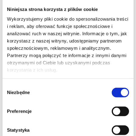
Szpilka
Profil instagram Czerwona
Niniejsza strona korzysta z plików cookie
Szpilka
Profil tiktok Czerwona Szpilka
Wykorzystujemy pliki cookie do spersonalizowania treści
Profil youtube Czerwona
i reklam, aby oferować funkcje społecznościowe i
Szpilka
analizować ruch w naszej witrynie. Informacje o tym, jak
korzystasz z naszej witryny, udostępniamy partnerom
społecznościowym, reklamowym i analitycznym.
Kontakt
Partnerzy mogą połączyć te informacje z innymi danymi
otrzymanymi od Ciebie lub uzyskanymi podczas
kontakt@czerwonaszpilka.pl
korzystania z ich usług.
+48 577 333 077
Wybór
Niezbędne
zgody
NUMER KONTA DO WPŁAT:
81 1090 2398 0000 0001 0191 1368
Preferencje
Adres
Statystyka
CZERWONA SZPILKA