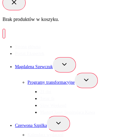
Brak produktów w koszyku.
Strona główna
Portal Ekspertek
Przełącz
Magdalena Szewczuk
menu
podrzędne
Przełącz
Programy transformacyjne
menu
podrzędne
21 dni
Teraz Ja
Slow Weekend
MasterClassy Inspirująca Kawa
Przełącz
Czerwona Szpilka
menu
podrzędne
Kalendarz wydarzeń