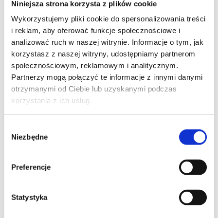
Niniejsza strona korzysta z plików cookie
Szpilka
Profil tiktok Czerwona Szpilka
Wykorzystujemy pliki cookie do spersonalizowania treści
Profil youtube Czerwona
i reklam, aby oferować funkcje społecznościowe i
Szpilka
analizować ruch w naszej witrynie. Informacje o tym, jak
korzystasz z naszej witryny, udostępniamy partnerom
społecznościowym, reklamowym i analitycznym.
Kontakt
Partnerzy mogą połączyć te informacje z innymi danymi
otrzymanymi od Ciebie lub uzyskanymi podczas
kontakt@czerwonaszpilka.pl
korzystania z ich usług.
+48 577 333 077
Wybór
Niezbędne
zgody
NUMER KONTA DO WPŁAT:
81 1090 2398 0000 0001 0191 1368
Preferencje
Adres
Statystyka
CZERWONA SZPILKA