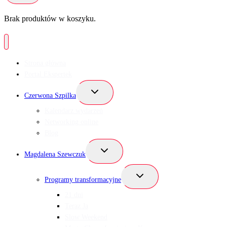
Brak produktów w koszyku.
Strona główna
Portal Ekspertek
Przełącz
Czerwona Szpilka
menu
podrzędne
Kalendarz wydarzeń
Networking online
Blog
Przełącz
Magdalena Szewczuk
menu
podrzędne
Przełącz
Programy transformacyjne
menu
podrzędne
21 dni
Teraz Ja
Slow Weekend