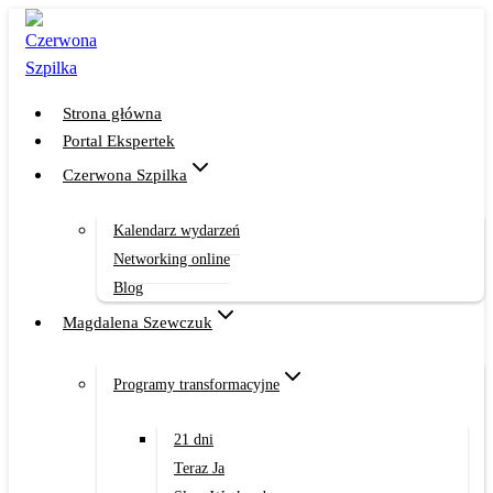
Przejdź
do
treści
Strona główna
Portal Ekspertek
Czerwona Szpilka
Kalendarz wydarzeń
Networking online
Blog
Magdalena Szewczuk
Programy transformacyjne
21 dni
Teraz Ja