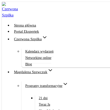
Przejdź
do
treści
Strona główna
Portal Ekspertek
Czerwona Szpilka
Kalendarz wydarzeń
Networking online
Blog
Magdalena Szewczuk
Programy transformacyjne
21 dni
Teraz Ja