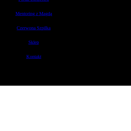
Mentoring z Magdą
Czerwona Szpilka
Sklep
Kontakt