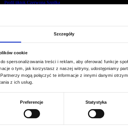
Profil tiktok Czerwona Szpilka
Profil youtube Czerwona
Szpilka
Szczegóły
Kontakt
kontakt@czerwonaszpilka.pl
 plików cookie
do spersonalizowania treści i reklam, aby oferować funkcje sp
+48 577 333 077
ormacje o tym, jak korzystasz z naszej witryny, udostępniamy p
Partnerzy mogą połączyć te informacje z innymi danymi otrzym
NUMER KONTA DO WPŁAT:
nia z ich usług.
81 1090 2398 0000 0001 0191 1368
Adres
Preferencje
Statystyka
CZERWONA SZPILKA
Na Polance 16A lok.9