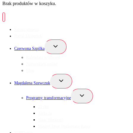
Brak produktów w koszyku.
Strona główna
Portal Ekspertek
Przełącz
Czerwona Szpilka
menu
podrzędne
Kalendarz wydarzeń
Networking online
Blog
Przełącz
Magdalena Szewczuk
menu
podrzędne
Przełącz
Programy transformacyjne
menu
podrzędne
21 dni
Teraz Ja
Slow Weekend
MasterClassy Inspirująca Kawa
VIBEletter