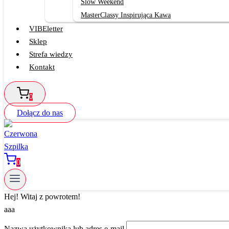
Slow Weekend
MasterClassy Inspirująca Kawa
VIBEletter
Sklep
Strefa wiedzy
Kontakt
0
Dołącz do nas
0
Hej! Witaj z powrotem!
aaa
Nazwa użytkownika lub adres e-mail