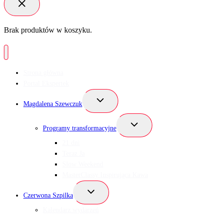
Brak produktów w koszyku.
Strona główna
Portal Ekspertek
Przełącz
Magdalena Szewczuk
menu
podrzędne
Przełącz
Programy transformacyjne
menu
podrzędne
21 dni
Teraz Ja
Slow Weekend
MasterClassy Inspirująca Kawa
Przełącz
Czerwona Szpilka
menu
podrzędne
Kalendarz wydarzeń