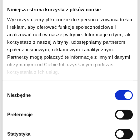
Szpilka
Profil instagram Czerwona
Niniejsza strona korzysta z plików cookie
Szpilka
Profil tiktok Czerwona Szpilka
Wykorzystujemy pliki cookie do spersonalizowania treści
Profil youtube Czerwona
i reklam, aby oferować funkcje społecznościowe i
Szpilka
analizować ruch w naszej witrynie. Informacje o tym, jak
korzystasz z naszej witryny, udostępniamy partnerom
społecznościowym, reklamowym i analitycznym.
Kontakt
Partnerzy mogą połączyć te informacje z innymi danymi
otrzymanymi od Ciebie lub uzyskanymi podczas
kontakt@czerwonaszpilka.pl
korzystania z ich usług.
+48 577 333 077
Wybór
Niezbędne
zgody
NUMER KONTA DO WPŁAT:
81 1090 2398 0000 0001 0191 1368
Preferencje
Adres
Statystyka
CZERWONA SZPILKA