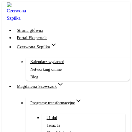
Przejdź
do
treści
Strona główna
Portal Ekspertek
Czerwona Szpilka
Kalendarz wydarzeń
Networking online
Blog
Magdalena Szewczuk
Programy transformacyjne
21 dni
Teraz Ja