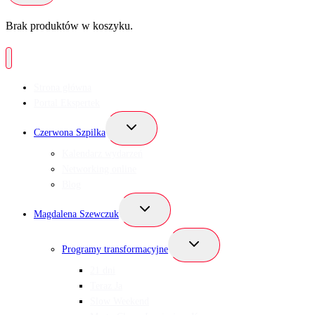
Brak produktów w koszyku.
Strona główna
Portal Ekspertek
Przełącz
Czerwona Szpilka
menu
podrzędne
Kalendarz wydarzeń
Networking online
Blog
Przełącz
Magdalena Szewczuk
menu
podrzędne
Przełącz
Programy transformacyjne
menu
podrzędne
21 dni
Teraz Ja
Slow Weekend