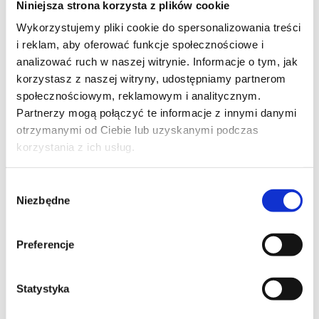
Niniejsza strona korzysta z plików cookie
Szpilka
Profil tiktok Czerwona Szpilka
Wykorzystujemy pliki cookie do spersonalizowania treści
Profil youtube Czerwona
i reklam, aby oferować funkcje społecznościowe i
Szpilka
analizować ruch w naszej witrynie. Informacje o tym, jak
korzystasz z naszej witryny, udostępniamy partnerom
społecznościowym, reklamowym i analitycznym.
Kontakt
Partnerzy mogą połączyć te informacje z innymi danymi
otrzymanymi od Ciebie lub uzyskanymi podczas
kontakt@czerwonaszpilka.pl
korzystania z ich usług.
+48 577 333 077
Wybór
Niezbędne
zgody
NUMER KONTA DO WPŁAT:
81 1090 2398 0000 0001 0191 1368
Preferencje
Adres
Statystyka
CZERWONA SZPILKA