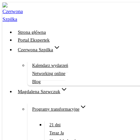
Przejdź
do
treści
Strona główna
Portal Ekspertek
Czerwona Szpilka
Kalendarz wydarzeń
Networking online
Blog
Magdalena Szewczuk
Programy transformacyjne
21 dni
Teraz Ja