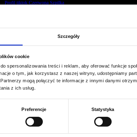
Profil tiktok Czerwona Szpilka
Profil youtube Czerwona
Szpilka
Szczegóły
Kontakt
kontakt@czerwonaszpilka.pl
 plików cookie
do spersonalizowania treści i reklam, aby oferować funkcje sp
+48 577 333 077
ormacje o tym, jak korzystasz z naszej witryny, udostępniamy p
Partnerzy mogą połączyć te informacje z innymi danymi otrzym
NUMER KONTA DO WPŁAT:
nia z ich usług.
81 1090 2398 0000 0001 0191 1368
Adres
Preferencje
Statystyka
CZERWONA SZPILKA
Na Polance 16A lok.9