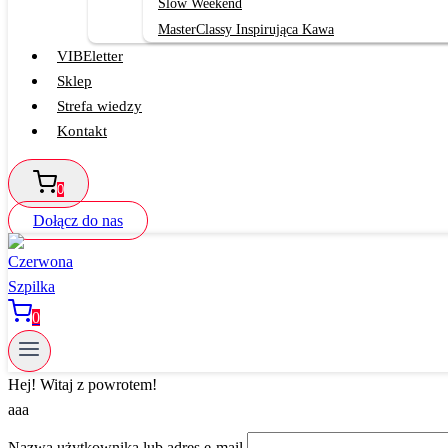
Slow Weekend
MasterClassy Inspirująca Kawa
VIBEletter
Sklep
Strefa wiedzy
Kontakt
0
Dołącz do nas
0
Hej! Witaj z powrotem!
aaa
Nazwa użytkownika lub adres e-mail