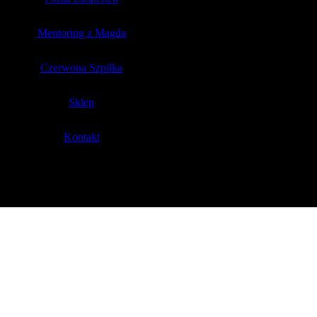
Mentoring z Magdą
Czerwona Szpilka
Sklep
Kontakt