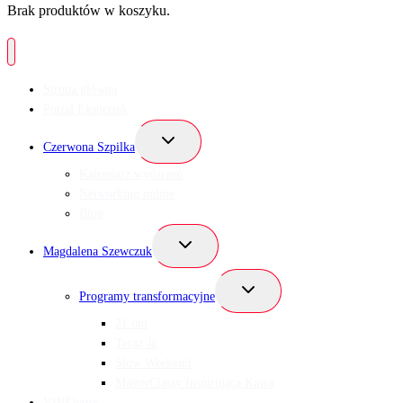
Brak produktów w koszyku.
Strona główna
Portal Ekspertek
Przełącz
Czerwona Szpilka
menu
podrzędne
Kalendarz wydarzeń
Networking online
Blog
Przełącz
Magdalena Szewczuk
menu
podrzędne
Przełącz
Programy transformacyjne
menu
podrzędne
21 dni
Teraz Ja
Slow Weekend
MasterClassy Inspirująca Kawa
VIBEletter