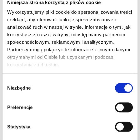
Niniejsza strona korzysta z plików cookie
Szpilka
Profil tiktok Czerwona Szpilka
Wykorzystujemy pliki cookie do spersonalizowania treści
Profil youtube Czerwona
i reklam, aby oferować funkcje społecznościowe i
Szpilka
analizować ruch w naszej witrynie. Informacje o tym, jak
korzystasz z naszej witryny, udostępniamy partnerom
społecznościowym, reklamowym i analitycznym.
Kontakt
Partnerzy mogą połączyć te informacje z innymi danymi
otrzymanymi od Ciebie lub uzyskanymi podczas
kontakt@czerwonaszpilka.pl
korzystania z ich usług.
+48 577 333 077
Wybór
Niezbędne
zgody
NUMER KONTA DO WPŁAT:
81 1090 2398 0000 0001 0191 1368
Preferencje
Adres
Statystyka
CZERWONA SZPILKA