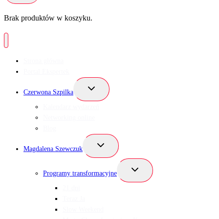
Brak produktów w koszyku.
Strona główna
Portal Ekspertek
Przełącz
Czerwona Szpilka
menu
podrzędne
Kalendarz wydarzeń
Networking online
Blog
Przełącz
Magdalena Szewczuk
menu
podrzędne
Przełącz
Programy transformacyjne
menu
podrzędne
21 dni
Teraz Ja
Slow Weekend