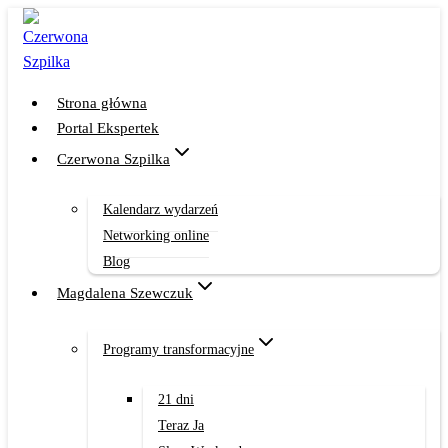
Przejdź
do
treści
Strona główna
Portal Ekspertek
Czerwona Szpilka
Kalendarz wydarzeń
Networking online
Blog
Magdalena Szewczuk
Programy transformacyjne
21 dni
Teraz Ja