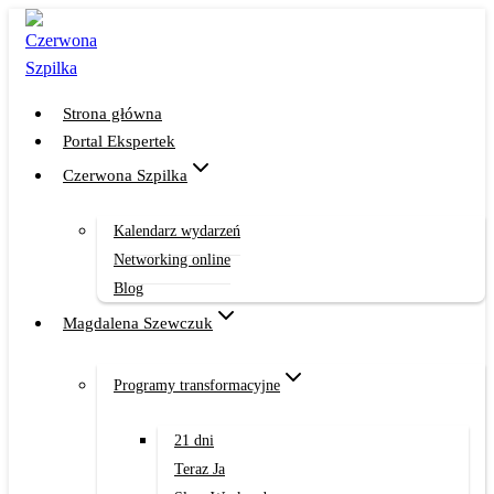
Przejdź
do
treści
Strona główna
Portal Ekspertek
Czerwona Szpilka
Kalendarz wydarzeń
Networking online
Blog
Magdalena Szewczuk
Programy transformacyjne
21 dni
Teraz Ja