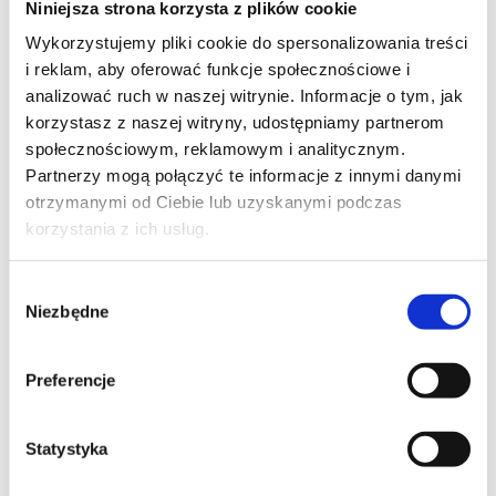
Niniejsza strona korzysta z plików cookie
Szpilka
Profil tiktok Czerwona Szpilka
Wykorzystujemy pliki cookie do spersonalizowania treści
Profil youtube Czerwona
i reklam, aby oferować funkcje społecznościowe i
Szpilka
analizować ruch w naszej witrynie. Informacje o tym, jak
korzystasz z naszej witryny, udostępniamy partnerom
społecznościowym, reklamowym i analitycznym.
Kontakt
Partnerzy mogą połączyć te informacje z innymi danymi
otrzymanymi od Ciebie lub uzyskanymi podczas
kontakt@czerwonaszpilka.pl
korzystania z ich usług.
+48 577 333 077
Wybór
Niezbędne
zgody
NUMER KONTA DO WPŁAT:
81 1090 2398 0000 0001 0191 1368
Preferencje
Adres
Statystyka
CZERWONA SZPILKA