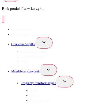
Brak produktów w koszyku.
Strona główna
Portal Ekspertek
Przełącz
Czerwona Szpilka
menu
podrzędne
Kalendarz wydarzeń
Networking online
Blog
Przełącz
Magdalena Szewczuk
menu
podrzędne
Przełącz
Programy transformacyjne
menu
podrzędne
21 dni
Teraz Ja
Slow Weekend